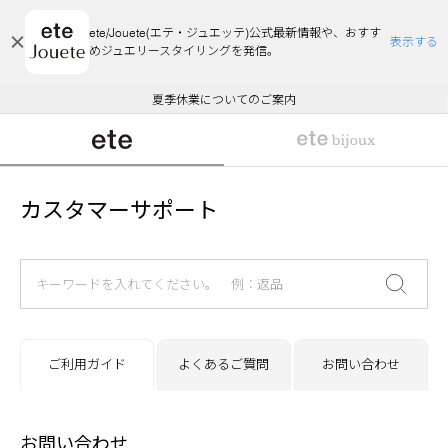
ete/Jouete(エテ・ジュエッテ)公式最新情報や、おすす
表示する
めジュエリースタイリングを発信。
エコラッピング及びエコポイント付与のご案内
ご注文いただいたお品物のお届け状況について
エコラッピング及びエコポイント付与のご案内
ご注文いただいたお品物のお届け状況について
悪質な偽サイトにご注意ください
夏季休業についてのご案内
WEB Limited Items >>
採用のご案内
カスタマーサポート
ご利用ガイド
よくあるご質問
お問い合わせ
お問い合わせ