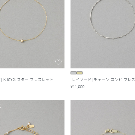
] K10YG スター ブレスレット
[レイヤード] チェーン コンビ ブレ
¥11,000
K