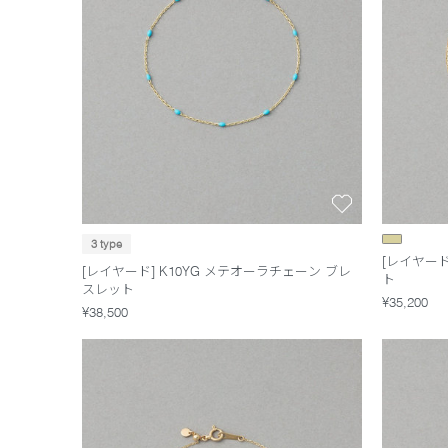
3 type
[レイヤード
[レイヤード] K10YG メテオーラチェーン ブレ
ト
スレット
¥35,200
¥38,500