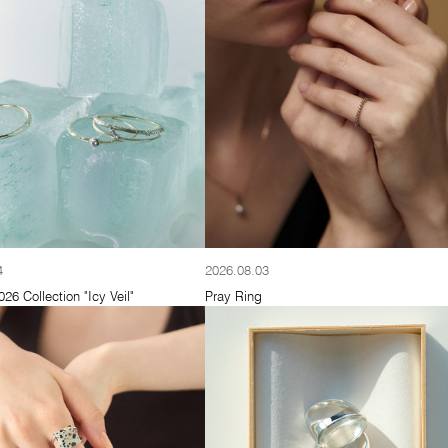
4
2026.08.03
6 Collection "Icy Veil"
Pray Ring