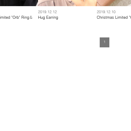
2019.12.12
2019.12.10
imited "Orb" Ring＆
Hug Earring
Christmas Limited "
1