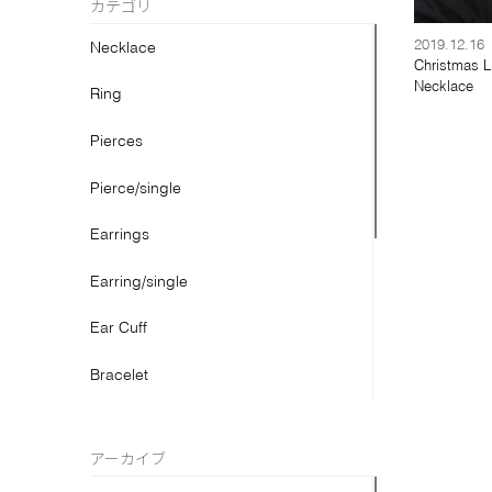
カテゴリ
2019.12.16
Necklace
Christmas L
Necklace
Ring
Pierces
Pierce/single
Earrings
Earring/single
Ear Cuff
Bracelet
Bangle
アーカイブ
Anklet