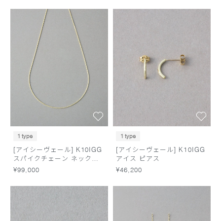
1 type
1 type
[アイシーヴェール] K10IGG
[アイシーヴェール] K10IGG
スパイクチェーン ネックレ
アイス ピアス
ス
¥99,000
¥46,200