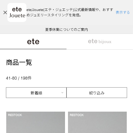
ete/Jouete(エテ・ジュエッテ)公式最新情報や、おすす
表示する
めジュエリースタイリングを発信。
エコラッピング及びエコポイント付与のご案内
ご注文いただいたお品物のお届け状況について
エコラッピング及びエコポイント付与のご案内
ご注文いただいたお品物のお届け状況について
悪質な偽サイトにご注意ください
夏季休業についてのご案内
WEB Limited Items >>
採用のご案内
商品一覧
41-80 / 198件
絞り込み
RESTOCK
RESTOCK