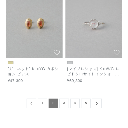
[ガーネット] K10YG カボシ
[マイプレシャス] K10WG レ
ョン ピアス
ピドクロサイトインクォーツ
リング
¥47,300
¥69,300
Previous
1
2
3
4
5
Next