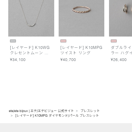
[レイヤード] K10WG
[レイヤード] K10MPG
ダブルライ
クレセントムーン ネ
ツイスト リング
ラー ハグ
ックレス
¥34,100
¥40,700
¥26,400
ete/ete bijoux | エテ/エテビジュー 公式サイト
ブレスレット
[レイヤード] K10MPG ダイヤモンド/パール ブレスレット