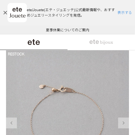
ete/Jouete(エテ・ジュエッテ)公式最新情報や、おすす
表示する
めジュエリースタイリングを発信。
エコラッピング及びエコポイント付与のご案内
ご注文いただいたお品物のお届け状況について
エコラッピング及びエコポイント付与のご案内
ご注文いただいたお品物のお届け状況について
悪質な偽サイトにご注意ください
夏季休業についてのご案内
WEB Limited Items >>
採用のご案内
RESTOCK
前の画像
次の画