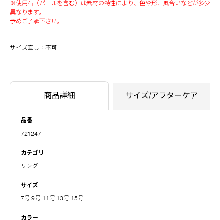
※使用石（パールを含む）は素材の特性により、色や形、風合いなどが多少
異なります。
予めご了承下さい。
サイズ直し：不可
商品詳細
サイズ/アフターケア
品番
721247
カテゴリ
リング
サイズ
7号
9号
11号
13号
15号
カラー