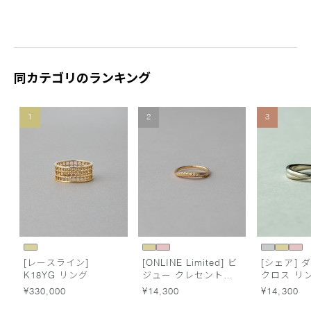
同カテゴリのランキング
1
2
3
[レースライン]
[ONLINE Limited] ビ
[シェア] 
K18YG リング
ジュー クレセントム
クロス リ
ーン リング
¥330,000
¥14,300
¥14,300