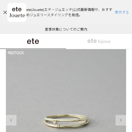
ete/Jouete(エテ・ジュエッテ)公式最新情報や、おすす
表示する
めジュエリースタイリングを発信。
エコラッピング及びエコポイント付与のご案内
ご注文いただいたお品物のお届け状況について
エコラッピング及びエコポイント付与のご案内
ご注文いただいたお品物のお届け状況について
悪質な偽サイトにご注意ください
夏季休業についてのご案内
WEB Limited Items >>
採用のご案内
RESTOCK
前の画像
次の画