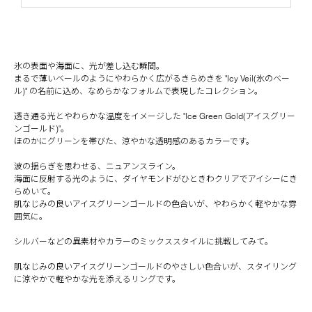
氷の表面や海面に、光が差し込む瞬間。
まるで薄いベールのようにやわらかく広がるきらめきを "Icy Veil(氷のベー
ル)" の名前に込め、なめらかなフォルムで表現したコレクション。
透き通る光とやわらかな温度をイメージした "Ice Green Gold(アイスグリー
ンゴールド)"。
ほのかにグリーンを帯びた、涼やかな透明感のあるカラーです。
波の揺らぎを思わせる、ニュアンスライン。
海面に反射する光のように、ダイヤモンドがひときわクリアでアイシーにき
らめいて。
肌なじみの良いアイスグリーンゴールドの色合いが、やわらかく軽やかな雰
囲気に。
シルバーなどの異素材やカラーのミックススタイルに挑戦してみて。
肌なじみの良いアイスグリーンゴールドのやさしい色合いが、スタイリング
に涼やかで軽やかな光を添えるリングです。