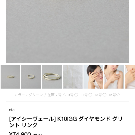
カラー：グリーン
/
在庫
7号:△
9号:◯
11号:◯
13号:◯
15号:△
ete
[アイシーヴェール] K10IGG ダイヤモンド グリ
ント リング
¥74,800