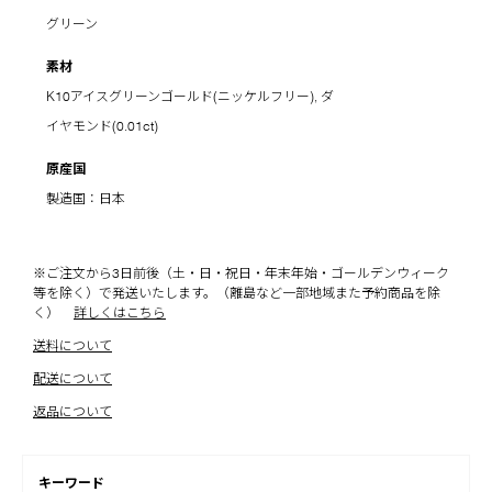
グリーン
素材
K10アイスグリーンゴールド(ニッケルフリー), ダ
イヤモンド(0.01ct)
原産国
製造国：日本
※ご注文から3日前後（土・日・祝日・年末年始・ゴールデンウィーク
等を除く）で発送いたします。（離島など一部地域また予約商品を除
く）
詳しくはこちら
送料について
配送について
返品について
キーワード