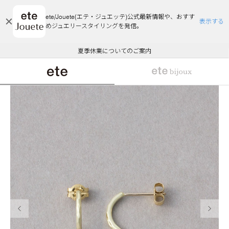
ete/Jouete(エテ・ジュエッテ)公式最新情報や、おすす
表示する
めジュエリースタイリングを発信。
エコラッピング及びエコポイント付与のご案内
ご注文いただいたお品物のお届け状況について
エコラッピング及びエコポイント付与のご案内
ご注文いただいたお品物のお届け状況について
悪質な偽サイトにご注意ください
夏季休業についてのご案内
WEB Limited Items >>
採用のご案内
前の画像
次の画