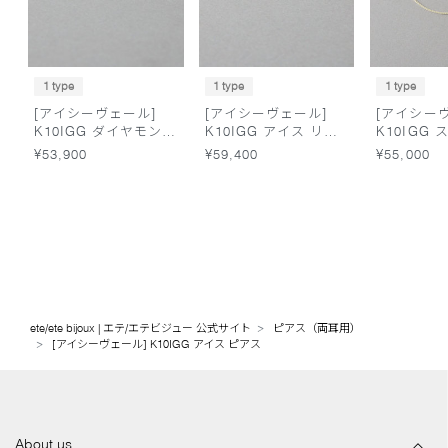
1 type
1 type
1 type
[アイシーヴェール]
[アイシーヴェール]
[アイシー
K10IGG ダイヤモンド
K10IGG アイス リン
K10IGG
アイス リング
グ
ーン ブレ
¥53,900
¥59,400
¥55,000
ete/ete bijoux | エテ/エテビジュー 公式サイト
ピアス（両耳用）
[アイシーヴェール] K10IGG アイス ピアス
About us