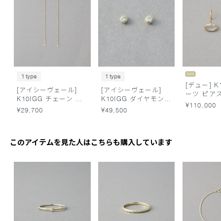
1 type
1 type
[デュー] K
[アイシーヴェール]
[アイシーヴェール]
ーツ ピア
K10IGG チェーン ピ
K10IGG ダイヤモンド
¥110,000
アス
アイス ピアス
¥29,700
¥49,500
このアイテムを見た人はこちらも購入しています