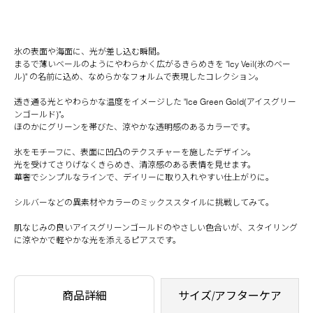
氷の表面や海面に、光が差し込む瞬間。
まるで薄いベールのようにやわらかく広がるきらめきを "Icy Veil(氷のベー
ル)" の名前に込め、なめらかなフォルムで表現したコレクション。
透き通る光とやわらかな温度をイメージした "Ice Green Gold(アイスグリー
ンゴールド)"。
ほのかにグリーンを帯びた、涼やかな透明感のあるカラーです。
氷をモチーフに、表面に凹凸のテクスチャーを施したデザイン。
光を受けてさりげなくきらめき、清涼感のある表情を見せます。
華奢でシンプルなラインで、デイリーに取り入れやすい仕上がりに。
シルバーなどの異素材やカラーのミックススタイルに挑戦してみて。
肌なじみの良いアイスグリーンゴールドのやさしい色合いが、スタイリング
に涼やかで軽やかな光を添えるピアスです。
商品詳細
サイズ/アフターケア