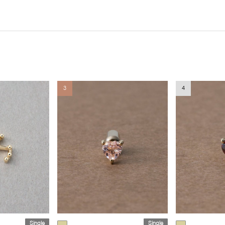
3
4
Single
Single