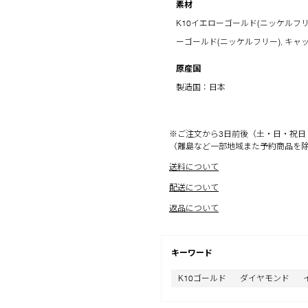
素材
K10イエローゴールド(ニッケルフリー),
ーゴールド(ニッケルフリー), キャ
原産国
製造国：日本
※ご注文から3日前後（土・日・祝日
（離島など一部地域また予約商品を
送料について
配送について
返品について
キーワード
K10ゴールド
ダイヤモンド