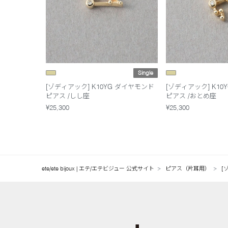
Single
[ゾディアック] K10YG ダイヤモンド
[ゾディアック] K10
ピアス /しし座
ピアス /おとめ座
¥25,300
¥25,300
ete/ete bijoux | エテ/エテビジュー 公式サイト
ピアス（片耳用）
[