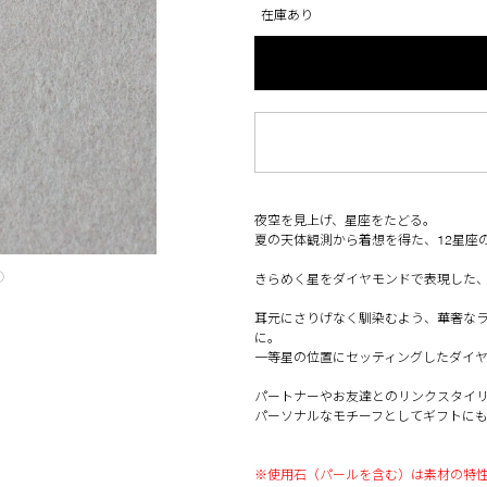
在庫あり
夜空を見上げ、星座をたどる。
夏の天体観測から着想を得た、12星座
◯
きらめく星をダイヤモンドで表現した
耳元にさりげなく馴染むよう、華奢な
に。
一等星の位置にセッティングしたダイ
パートナーやお友達とのリンクスタイ
パーソナルなモチーフとしてギフトにも
※使用石（パールを含む）は素材の特