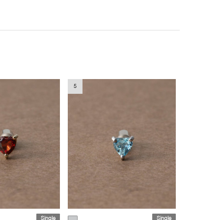
5
Single
Single