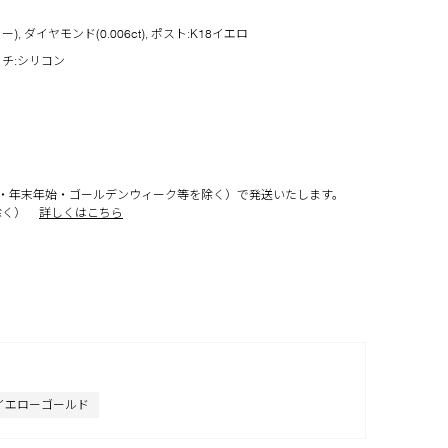
 ダイヤモンド(0.006ct), ポスト:K18イエロ
ッチ:シリコン
・年末年始・ゴールデンウィーク等を除く）で発送いたします。
除く）
詳しくはこちら
イエローゴールド