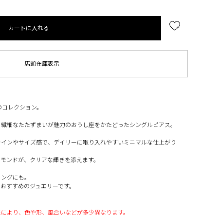
カートに入れる
店頭在庫表示
のコレクション。
、繊細なたたずまいが魅力のおうし座をかたどったシングルピアス。
ラインやサイズ感で、デイリーに取り入れやすいミニマルな仕上がり
ヤモンドが、クリアな輝きを添えます。
リングにも。
おすすめのジュエリーです。
性により、色や形、風合いなどが多少異なります。