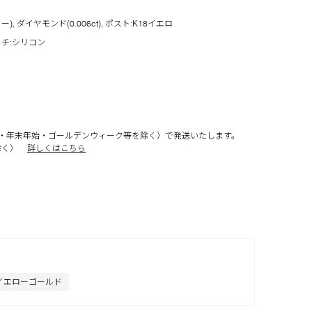
 ダイヤモンド(0.006ct), ポスト:K18イエロ
ッチ:シリコン
・年末年始・ゴールデンウィーク等を除く）で発送いたします。
除く）
詳しくはこちら
イエローゴールド