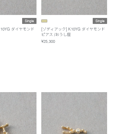
Single
Single
K10YG ダイヤモンド
[ゾディアック] K10YG ダイヤモンド
ピアス /おうし座
¥25,300