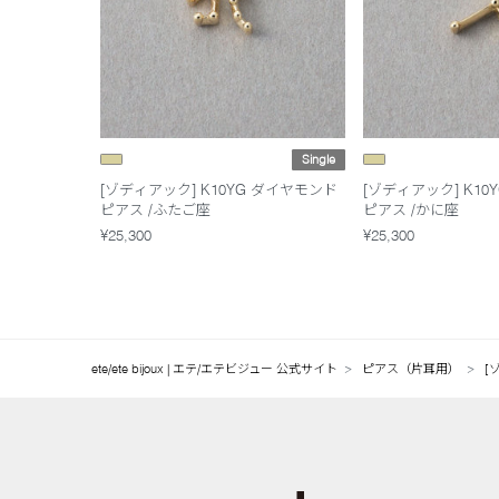
Single
[ゾディアック] K10YG ダイヤモンド
[ゾディアック] K10
ピアス /ふたご座
ピアス /かに座
¥25,300
¥25,300
ete/ete bijoux | エテ/エテビジュー 公式サイト
ピアス（片耳用）
[