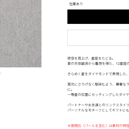
在庫あり
夜空を見上げ、星座をたどる。
夏の天体観測から着想を得た、12星座
◯
きらめく星をダイヤモンドで表現した
耳元にさりげなく馴染むよう、華奢な
に。
一等星の位置にセッティングしたダイ
パートナーやお友達とのリンクスタイ
パーソナルなモチーフとしてギフトにも
※使用石（パールを含む）は素材の特