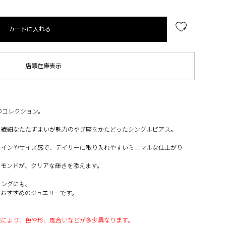
カートに入れる
店頭在庫表示
のコレクション。
、繊細なたたずまいが魅力のやぎ座をかたどったシングルピアス。
ラインやサイズ感で、デイリーに取り入れやすいミニマルな仕上がり
ヤモンドが、クリアな輝きを添えます。
リングにも。
おすすめのジュエリーです。
性により、色や形、風合いなどが多少異なります。