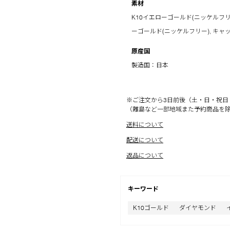
素材
K10イエローゴールド(ニッケルフリー),
ーゴールド(ニッケルフリー), キャ
原産国
製造国：日本
※ご注文から3日前後（土・日・祝日
（離島など一部地域また予約商品を
送料について
配送について
返品について
キーワード
K10ゴールド
ダイヤモンド