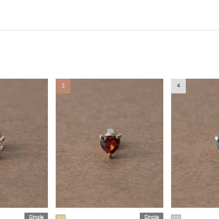
3
4
Single
Single