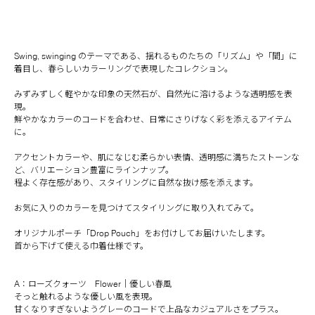
Swing, swinging のテーマである、揺れるものたちの「リズム」や「間」に
着目し、春らしいカラーリングで表現したコレクション。
みずみずしく軽やかな印象の天然石が、自然光に溶けるような透明感を表
現。
鮮やかなカラーのコードを合わせ、日常にさりげなく彩を添えるアイテム
に。
アクセントカラーや、肌になじむ柔らかい表情、透明感に満ちたストーンな
ど、バリエーション豊富にラインナップ。
程よく存在感があり、スタイリングに自然な抜け感を添えます。
お気に入りのカラーを見つけてスタイリングに取り入れてみて。
オリジナルポーチ「Drop Pouch」をお付けしてお届けいたします。
首から下げて使える巾着仕様です。
A：ローズクォーツ Flower｜優しい春風
そっと触れるような優しい風を表現。
甘くなりすぎないようグレーのコードで上品なカジュアルさをプラス。