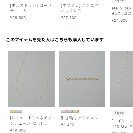
1 type
[ポルカドット] コード
[オブジェ] スクエア
ete bijo
チョーカー
ネックレス
BOX /ユ
¥28,600
¥27,500
¥24,200
このアイテムを見た人はこちらも購入しています
1 type
[レイヤード] ベネチア
引き輪付アジャスター
[アイシー
ンチェーン セミロン
¥2,420
K10IGG
グ ネックレス
¥19,800
¥37,400