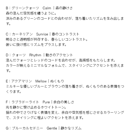
B：グリーンクォーツ Calm ｜森の静けさ
森の澄んだ空気感を纏うように。
深みのあるグリーンのコードとの合わせが、落ち着いたリズムを生み出しま
す。
C：カーネリアン Sunrise｜春のコントラスト
明るさと透明感が共存する、春らしいコントラスト。
装いに抜け感とリズムをプラスします。
D：クォーツ Rhythm ｜動きのアクセント
澄んだクォーツとレッドのコードを合わせが、高揚感をもたらします。
カラーが映えるミニマルなフォルムで、スタイリングにアクセントを添えま
す。
E：アクアマリン Mellow｜ぬくもり
ミルキーな優しいブルーとブラウンの落ち着きが、ぬくもりのある表情をつ
くります。
F：ラブラドーライト Pure｜余白の美しさ
光を静かに受け止めるホワイトトーン。
揺れの中でさりげなく表情を変え、余白や空気感を感じさせるカラーリング
で、スタイリングに程よいアクセントを添えます。
G：ブルーカルセドニー Gentle｜静かなリズム