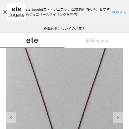
ete/Jouete(エテ・ジュエッテ)公式最新情報や、おすす
表示する
めジュエリースタイリングを発信。
エコラッピング及びエコポイント付与のご案内
ご注文いただいたお品物のお届け状況について
エコラッピング及びエコポイント付与のご案内
ご注文いただいたお品物のお届け状況について
悪質な偽サイトにご注意ください
夏季休業についてのご案内
WEB Limited Items >>
採用のご案内
前の画像
次の画