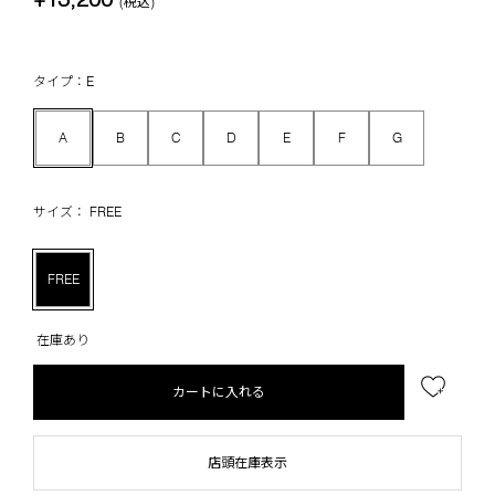
(税込)
タイプ：E
A
B
C
D
E
F
G
サイズ： FREE
FREE
在庫あり
カートに入れる
店頭在庫表示