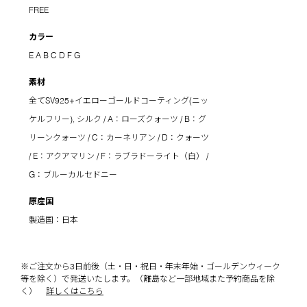
FREE
カラー
E
A
B
C
D
F
G
素材
全てSV925+イエローゴールドコーティング(ニッ
ケルフリー), シルク / A：ローズクォーツ / B：グ
リーンクォーツ / C：カーネリアン / D：クォーツ
/ E：アクアマリン / F：ラブラドーライト（白） /
G：ブルーカルセドニー
原産国
製造国：日本
※ご注文から3日前後（土・日・祝日・年末年始・ゴールデンウィーク
等を除く）で発送いたします。（離島など一部地域また予約商品を除
く）
詳しくはこちら