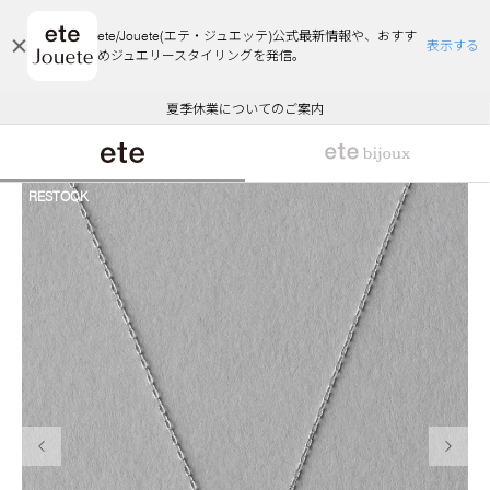
ete/Jouete(エテ・ジュエッテ)公式最新情報や、おすす
表示する
めジュエリースタイリングを発信。
エコラッピング及びエコポイント付与のご案内
ご注文いただいたお品物のお届け状況について
エコラッピング及びエコポイント付与のご案内
ご注文いただいたお品物のお届け状況について
悪質な偽サイトにご注意ください
夏季休業についてのご案内
WEB Limited Items >>
採用のご案内
RESTOCK
前の画像
次の画