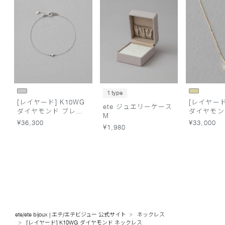
1 type
[レイヤード] K10WG
[レイヤード]
ete ジュエリーケース
ダイヤモンド ブレス
ダイヤモン
M
レット
レス
¥36,300
¥33,000
¥1,980
ete/ete bijoux | エテ/エテビジュー 公式サイト
ネックレス
[レイヤード] K10WG ダイヤモンド ネックレス