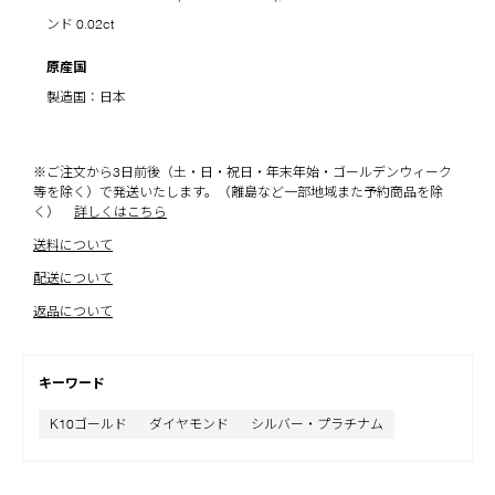
ンド 0.02ct
原産国
製造国：日本
※ご注文から3日前後（土・日・祝日・年末年始・ゴールデンウィーク
等を除く）で発送いたします。（離島など一部地域また予約商品を除
く）
詳しくはこちら
送料について
配送について
返品について
キーワード
K10ゴールド
ダイヤモンド
シルバー・プラチナム