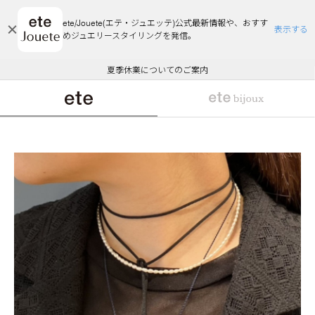
ete/Jouete(エテ・ジュエッテ)公式最新情報や、おすす
表示する
めジュエリースタイリングを発信。
エコラッピング及びエコポイント付与のご案内
ご注文いただいたお品物のお届け状況について
エコラッピング及びエコポイント付与のご案内
ご注文いただいたお品物のお届け状況について
悪質な偽サイトにご注意ください
夏季休業についてのご案内
WEB Limited Items >>
採用のご案内