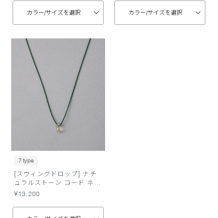
カラー/
サイズを選択
カラー/
サイズを選択
7 type
[スウィングドロップ] ナチ
ュラルストーン コード ネッ
クレス
¥13,200