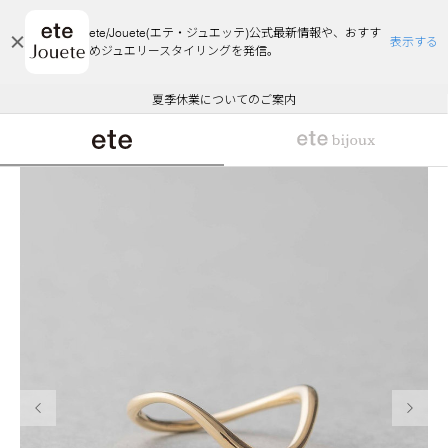
ete/Jouete(エテ・ジュエッテ)公式最新情報や、おすす
表示する
めジュエリースタイリングを発信。
エコラッピング及びエコポイント付与のご案内
ご注文いただいたお品物のお届け状況について
エコラッピング及びエコポイント付与のご案内
ご注文いただいたお品物のお届け状況について
悪質な偽サイトにご注意ください
夏季休業についてのご案内
WEB Limited Items >>
採用のご案内
前の画像
次の画