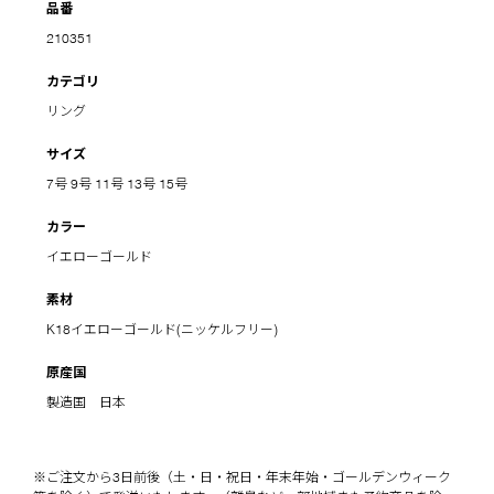
品番
210351
カテゴリ
リング
サイズ
7号
9号
11号
13号
15号
カラー
イエローゴールド
素材
K18イエローゴールド(ニッケルフリー)
原産国
製造国 日本
※ご注文から3日前後（土・日・祝日・年末年始・ゴールデンウィーク