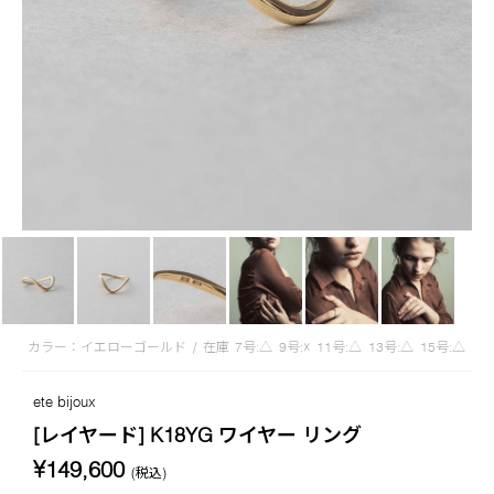
カラー：イエローゴールド
/
在庫
7号:△
9号:☓
11号:△
13号:△
15号:△
ete bijoux
[レイヤード] K18YG ワイヤー リング
¥149,600
(税込)