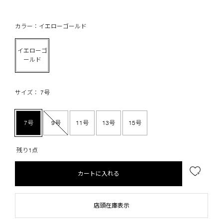
カラー：イエローゴールド
イエローゴ
ールド
サイズ： 7号
7号
9号
11号
13号
15号
残り1点
カートに入れる
店頭在庫表示