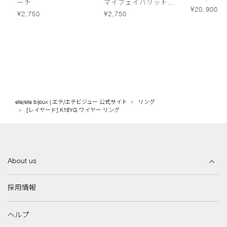
ーチ
マイフェイバリットポ
¥20,900
ーチ
¥2,750
¥2,750
ete/ete bijoux | エテ/エテビジュー 公式サイト
リング
[レイヤード] K18YG ワイヤー リング
About us
採用情報
ヘルプ