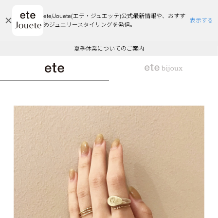
ete/Jouete(エテ・ジュエッテ)公式最新情報や、おすす
表示する
めジュエリースタイリングを発信。
エコラッピング及びエコポイント付与のご案内
ご注文いただいたお品物のお届け状況について
エコラッピング及びエコポイント付与のご案内
ご注文いただいたお品物のお届け状況について
悪質な偽サイトにご注意ください
夏季休業についてのご案内
WEB Limited Items >>
採用のご案内