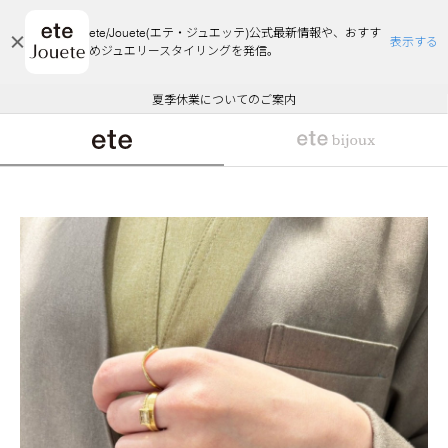
ete/Jouete(エテ・ジュエッテ)公式最新情報や、おすす
表示する
めジュエリースタイリングを発信。
エコラッピング及びエコポイント付与のご案内
ご注文いただいたお品物のお届け状況について
エコラッピング及びエコポイント付与のご案内
ご注文いただいたお品物のお届け状況について
悪質な偽サイトにご注意ください
夏季休業についてのご案内
WEB Limited Items >>
採用のご案内