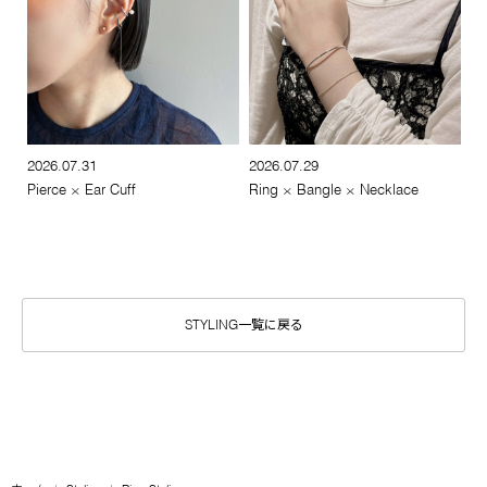
2026.07.31
2026.07.29
Pierce × Ear Cuff
Ring × Bangle × Necklace
STYLING一覧に戻る