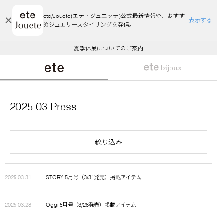
ete/Jouete(エテ・ジュエッテ)公式最新情報や、おすす
表示する
めジュエリースタイリングを発信。
エコラッピング及びエコポイント付与のご案内
ご注文いただいたお品物のお届け状況について
エコラッピング及びエコポイント付与のご案内
ご注文いただいたお品物のお届け状況について
悪質な偽サイトにご注意ください
夏季休業についてのご案内
WEB Limited Items >>
採用のご案内
2025.03 Press
絞り込み
2025.03.31
STORY 5月号（3/31発売）掲載アイテム
2025.03.28
Oggi 5月号（3/28発売）掲載アイテム