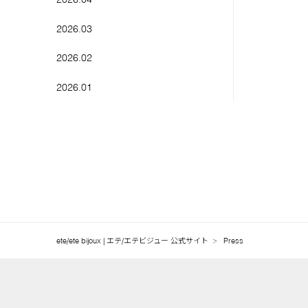
CUT
2026.03
ViVi
MORE
2026.02
美人百花
2026.01
Hanako
2025.12
GINZA
2025.11
Fine
2025.10
andGIRL
2025.09
ar
2025.08
ete/ete bijoux | エテ/エテビジュー 公式サイト
Press
steady.
2025.07
Sweet
2025.06
mini