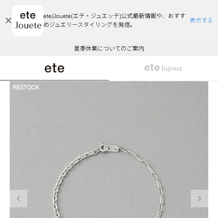
ete/Jouete(エテ・ジュエッテ)公式最新情報や、おすす
表示する
めジュエリースタイリングを発信。
エコラッピング及びエコポイント付与のご案内
ご注文いただいたお品物のお届け状況について
エコラッピング及びエコポイント付与のご案内
ご注文いただいたお品物のお届け状況について
悪質な偽サイトにご注意ください
夏季休業についてのご案内
WEB Limited Items >>
採用のご案内
RESTOCK
前の画像
次の画