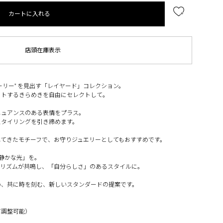
カートに入れる
店頭在庫表示
ーリー" を見出す「レイヤード」コレクション。
ットするきらめきを自由にセレクトして。
ニュアンスのある表情をプラス。
スタイリングを引き締めます。
れてきたモチーフで、お守りジュエリーとしてもおすすめです。
静かな光」を。
のリズムが共鳴し、「自分らしさ」のあるスタイルに。
い、共に時を刻む、新しいスタンダードの提案です。
て調整可能）