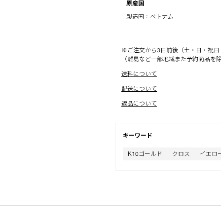
原産国
製造国：ベトナム
※ご注文から3日前後（土・日・祝日
（離島など一部地域また予約商品を
送料について
配送について
返品について
キーワード
K10ゴールド
クロス
イエロ