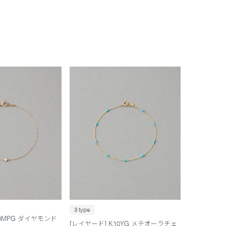
3 type
10MPG ダイヤモンド
[レイヤード] K10YG メテオーラチェ