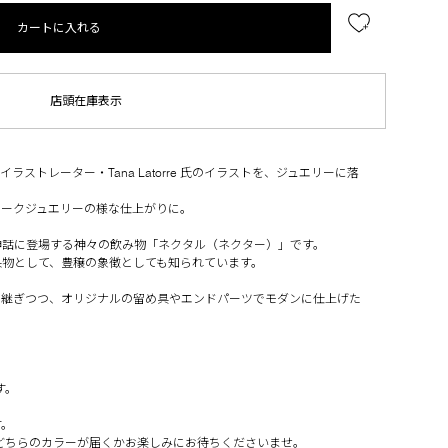
カートに入れる
店頭在庫表示
ストレーター・Tana Latorre 氏のイラストを、ジュエリーに落
ィークジュエリーの様な仕上がりに。
神話に登場する神々の飲み物「ネクタル（ネクター）」です。
果物として、豊穣の象徴としても知られています。
け継ぎつつ、オリジナルの留め具やエンドパーツでモダンに仕上げた
す。
す。
色。どちらのカラーが届くかお楽しみにお待ちくださいませ。