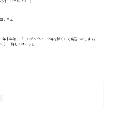
ング(ニッケルフリー)
工国：日本
・年末年始・ゴールデンウィーク等を除く）で発送いたします。
除く）
詳しくはこちら