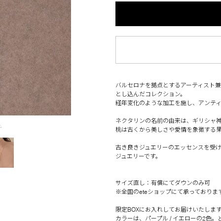
バルセロナを拠点とするアーティスト兼イラ
とし込んだコレクション。
経年変化のような加工を施し、アンテ
ネクタリンの名前の由来は、ギリシャ
△
桃は古くから美しさや愛情を象徴する
古き良きジュエリーのエッセンスを受
ジュエリーです。
サイズ直し：有償にてダウンのみ可
※全国のeteショップにて承っておりま
限定BOXにお入れしてお届けいたしま
カラーは、パープル / イエローの2