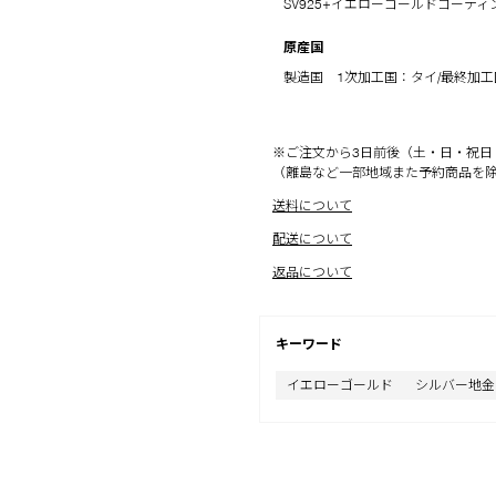
SV925+イエローゴールドコーティ
原産国
製造国 1次加工国：タイ/最終加
※ご注文から3日前後（土・日・祝日
（離島など一部地域また予約商品を
送料について
配送について
返品について
キーワード
イエローゴールド
シルバー地金