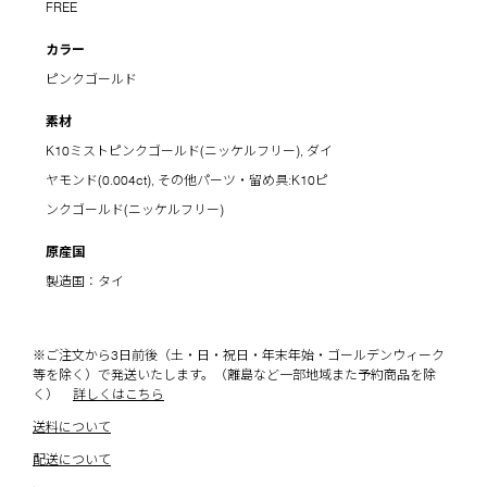
FREE
カラー
ピンクゴールド
素材
K10ミストピンクゴールド(ニッケルフリー), ダイ
ヤモンド(0.004ct), その他パーツ・留め具:K10ピ
ンクゴールド(ニッケルフリー)
原産国
製造国：タイ
※ご注文から3日前後（土・日・祝日・年末年始・ゴールデンウィーク
等を除く）で発送いたします。（離島など一部地域また予約商品を除
く）
詳しくはこちら
送料について
配送について