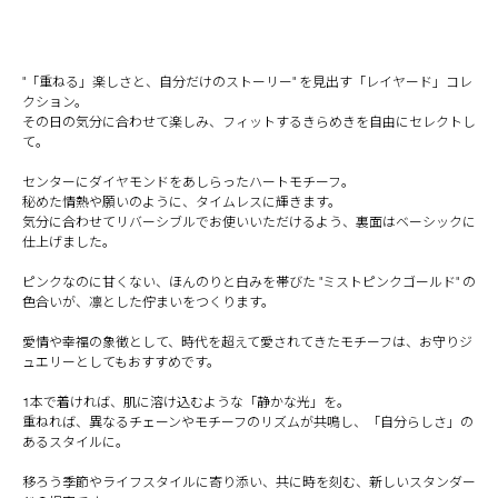
"「重ねる」楽しさと、自分だけのストーリー" を見出す「レイヤード」コレ
クション。
その日の気分に合わせて楽しみ、フィットするきらめきを自由にセレクトし
て。
センターにダイヤモンドをあしらったハートモチーフ。
秘めた情熱や願いのように、タイムレスに輝きます。
気分に合わせてリバーシブルでお使いいただけるよう、裏面はベーシックに
仕上げました。
ピンクなのに甘くない、ほんのりと白みを帯びた "ミストピンクゴールド" の
色合いが、凛とした佇まいをつくります。
愛情や幸福の象徴として、時代を超えて愛されてきたモチーフは、お守りジ
ュエリーとしてもおすすめです。
1本で着ければ、肌に溶け込むような「静かな光」を。
重ねれば、異なるチェーンやモチーフのリズムが共鳴し、「自分らしさ」の
あるスタイルに。
移ろう季節やライフスタイルに寄り添い、共に時を刻む、新しいスタンダー