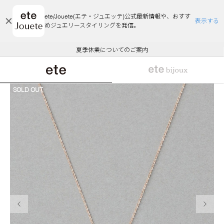
ete/Jouete(エテ・ジュエッテ)公式最新情報や、おすす
表示する
めジュエリースタイリングを発信。
エコラッピング及びエコポイント付与のご案内
ご注文いただいたお品物のお届け状況について
エコラッピング及びエコポイント付与のご案内
ご注文いただいたお品物のお届け状況について
悪質な偽サイトにご注意ください
夏季休業についてのご案内
WEB Limited Items >>
採用のご案内
SOLD OUT
前の画像
次の画