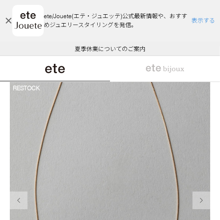
ete/Jouete(エテ・ジュエッテ)公式最新情報や、おすす
表示する
めジュエリースタイリングを発信。
エコラッピング及びエコポイント付与のご案内
ご注文いただいたお品物のお届け状況について
エコラッピング及びエコポイント付与のご案内
ご注文いただいたお品物のお届け状況について
悪質な偽サイトにご注意ください
夏季休業についてのご案内
WEB Limited Items >>
採用のご案内
RESTOCK
前の画像
次の画