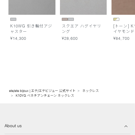
K10WG 引き輪付アジ
スクエア ハグイヤリ
[トーン] K
ャスター
ング
イヤモンド
キニー
¥14,300
¥28,600
¥84,700
ete/ete bijoux | エテ/エテビジュー 公式サイト
ネックレス
K10YG ベネチアンチェーン ネックレス
About us