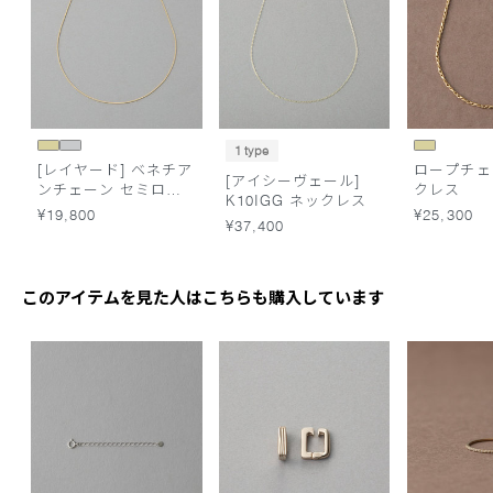
1 type
[レイヤード] ベネチア
ロープチェ
[アイシーヴェール]
ンチェーン セミロン
クレス
K10IGG ネックレス
グ ネックレス
¥19,800
¥25,300
¥37,400
このアイテムを見た人はこちらも購入しています