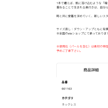
1本で纏えば、肌に溶け込むような「確
重ねることで生まれる奥行きは、自分
時と共に愛着を深めていく、新しいス
サイズ直し：ダウン・アップともに有
※全国のeteショップにて承っておりま
※使用石（パールを含む）は素材の特
予めご了承下さい。
商品詳細
品番
661163
カテゴリ
ネックレス