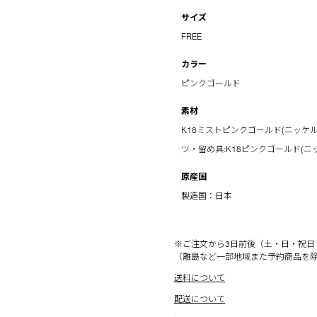
サイズ
FREE
カラー
ピンクゴールド
素材
K18ミストピンクゴールド(ニッケルフリ
ツ・留め具:K18ピンクゴールド(ニ
原産国
製造国：日本
※ご注文から3日前後（土・日・祝日
（離島など一部地域また予約商品を
送料について
配送について