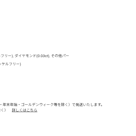
ー), ダイヤモンド(0.03ct), その他パー
ッケルフリー)
・年末年始・ゴールデンウィーク等を除く）で発送いたします。
除く）
詳しくはこちら