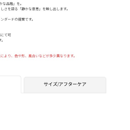
かな品格」を。
らしさを語る「静かな意思」を映し出します。
タンダードの提案です。
償にて可
す。
性により、色や形、風合いなどが多少異なります。
サイズ/アフターケア