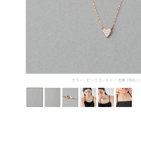
カラー：ピンクゴールド
/
在庫
FREE:◯