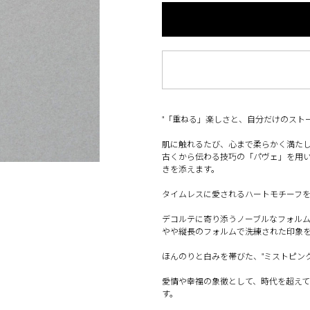
"「重ねる」楽しさと、自分だけのストー
肌に触れるたび、心まで柔らかく満た
古くから伝わる技巧の「パヴェ」を用
きを添えます。
タイムレスに愛されるハートモチーフ
デコルテに寄り添うノーブルなフォル
やや縦長のフォルムで洗練された印象
ほんのりと白みを帯びた、"ミストピン
愛情や幸福の象徴として、時代を超え
す。