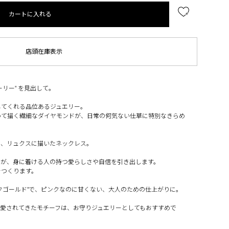
カートに入れる
店頭在庫表示
リー" を見出して。
してくれる品位あるジュエリー。
いて描く繊細なダイヤモンドが、日常の何気ない仕草に特別なきらめ
を、リュクスに描いたネックレス。
ムが、身に着ける人の持つ愛らしさや自信を引き出します。
をつくります。
クゴールド"で、ピンクなのに甘くない、大人のための仕上がりに。
て愛されてきたモチーフは、お守りジュエリーとしてもおすすめで