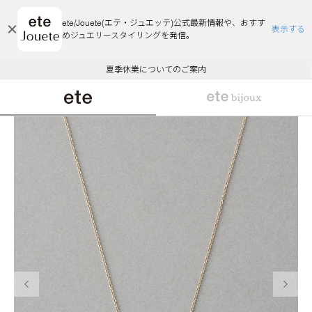
ete/Jouete(エテ・ジュエッテ)公式最新情報や、おすす
表示する
めジュエリースタイリングを発信。
エコラッピング及びエコポイント付与のご案内
ご注文いただいたお品物のお届け状況について
エコラッピング及びエコポイント付与のご案内
ご注文いただいたお品物のお届け状況について
悪質な偽サイトにご注意ください
夏季休業についてのご案内
WEB Limited Items >>
採用のご案内
前の画像
次の画