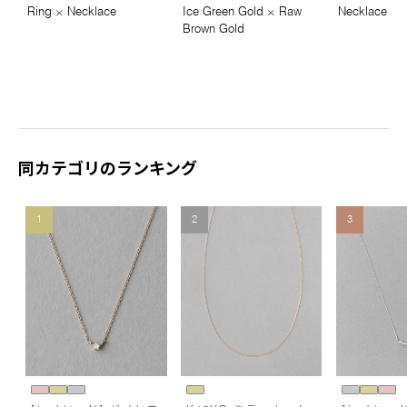
Ring × Necklace
Ice Green Gold × Raw
Necklace × 
Brown Gold
同カテゴリのランキング
1
2
3