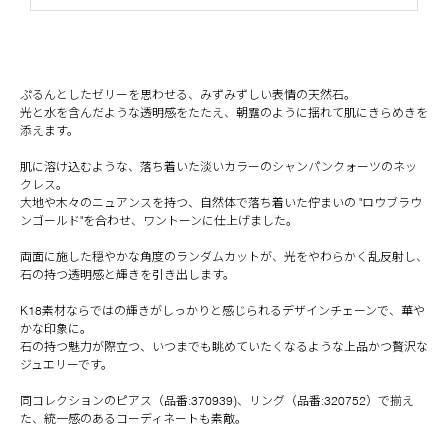
ぷるんとしたゼリーを思わせる、みずみずしい表情の天然石。
光と水を含んだような透明感をたたえ、朝露のように揺れて肌にきらめきを
添えます。
肌に溶け込むような、落ち着いた淡いカラーのシャンパンクォーツのネッ
クレス。
大地や木々のニュアンスを持つ、自然体で落ち着いた佇まいの "ロウブラウ
ンゴールド"を合わせ、ワントーンに仕上げました。
両面に施した穏やかな角度のランダムカットが、光をやわらかく乱反射し、
石の持つ透明感と輝きを引き出します。
K18素材ならではの輝きがしっかりと感じられるデザインチェーンで、華や
かな印象に。
石の持つ魅力が際立つ、いつまでも眺めていたくなるような上品かつ贅沢な
ジュエリーです。
同コレクションのピアス（品番:370939)、リング（品番:320752）で揃え
た、統一感のあるコーディネートも素敵。