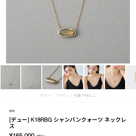
カラー：ブラウン
/
在庫
FREE:△
ete
[デュー] K18RBG シャンパンクォーツ ネックレ
ス
¥165,000