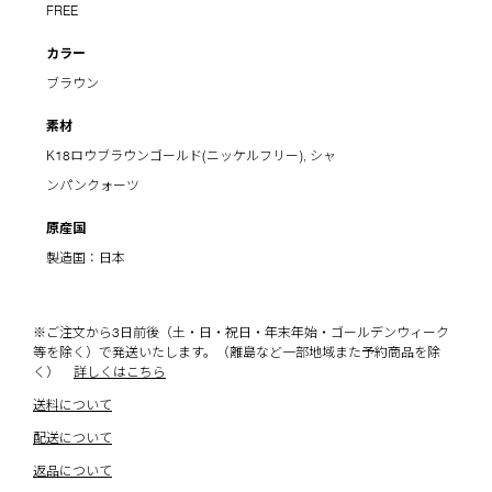
FREE
カラー
ブラウン
素材
K18ロウブラウンゴールド(ニッケルフリー), シャ
ンパンクォーツ
原産国
製造国：日本
※ご注文から3日前後（土・日・祝日・年末年始・ゴールデンウィーク
等を除く）で発送いたします。（離島など一部地域また予約商品を除
く）
詳しくはこちら
送料について
配送について
返品について