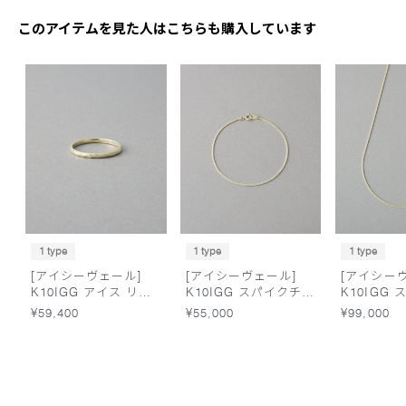
このアイテムを見た人はこちらも購入しています
1 type
1 type
1 type
[アイシーヴェール]
[アイシーヴェール]
[アイシー
K10IGG アイス リン
K10IGG スパイクチェ
K10IGG
グ
ーン ブレスレット
ーン ネッ
¥59,400
¥55,000
¥99,000