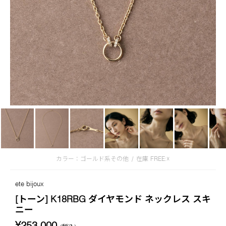
カラー：ゴールド系その他
/
在庫
FREE:☓
ete bijoux
[トーン] K18RBG ダイヤモンド ネックレス スキ
ニー
¥253,000