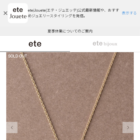
ete/Jouete(エテ・ジュエッテ)公式最新情報や、おすす
表示する
めジュエリースタイリングを発信。
エコラッピング及びエコポイント付与のご案内
ご注文いただいたお品物のお届け状況について
エコラッピング及びエコポイント付与のご案内
ご注文いただいたお品物のお届け状況について
悪質な偽サイトにご注意ください
夏季休業についてのご案内
WEB Limited Items >>
採用のご案内
SOLD OUT
前の画像
次の画