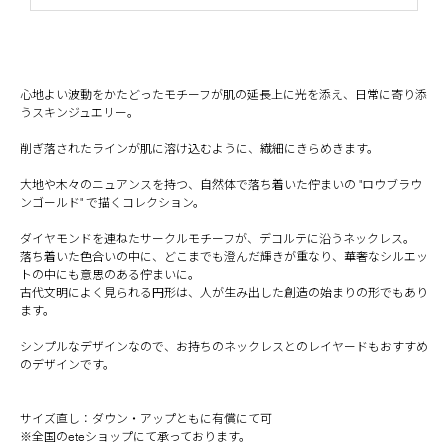
心地よい波動をかたどったモチーフが肌の延長上に光を添え、日常に寄り添
うスキンジュエリー。
削ぎ落されたラインが肌に溶け込むように、繊細にきらめきます。
大地や木々のニュアンスを持つ、自然体で落ち着いた佇まいの "ロウブラウ
ンゴールド" で描くコレクション。
ダイヤモンドを連ねたサークルモチーフが、デコルテに沿うネックレス。
落ち着いた色合いの中に、どこまでも澄んだ輝きが重なり、華奢なシルエッ
トの中にも意思のある佇まい‎に。
古代文明によく見られる円形は、人が生み出した創造の始まりの形でもあり
ます。
シンプルなデザインなので、お持ちのネックレスとのレイヤードもおすすめ
のデザインです。
サイズ直し：ダウン・アップともに有償にて可
※全国のeteショップにて承っております。