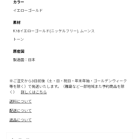
カラー
イエローゴールド
素材
K18イエローゴールド(ニッケルフリー), ムーンス
トーン
原産国
製造国：日本
※ご注文から3日前後（土・日・祝日・年末年始・ゴールデンウィーク
等を除く）で発送いたします。（離島など一部地域また予約商品を除
く）
詳しくはこちら
送料について
配送について
返品について