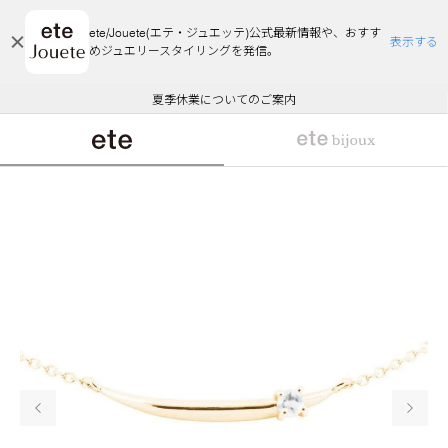
ete/Jouete(エテ・ジュエッテ)公式最新情報や、おすす
表示する
めジュエリースタイリングを発信。
エコラッピング及びエコポイント付与のご案内
ご注文いただいたお品物のお届け状況について
エコラッピング及びエコポイント付与のご案内
ご注文いただいたお品物のお届け状況について
悪質な偽サイトにご注意ください
夏季休業についてのご案内
WEB Limited Items >>
採用のご案内
PERSONALISE
前の画像
次の画