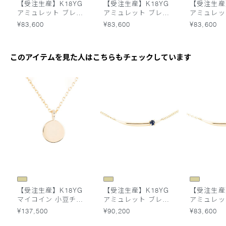
【受注生産】K18YG
【受注生産】K18YG
【受注生産】
アミュレット ブレス
アミュレット ブレス
アミュレッ
レット 小豆チェーン
レット 小豆チェーン
レット 小
¥83,600
¥83,600
¥83,600
ガーネット
アメシスト
アクアマリ
このアイテムを見た人はこちらもチェックしています
【受注生産】K18YG
【受注生産】K18YG
【受注生産】
マイコイン 小豆チェ
アミュレット ブレス
アミュレッ
ーン 55cm 刻印なし
レット キヘイチェー
レット 小
¥137,500
¥90,200
¥83,600
ン サファイア
ガーネット