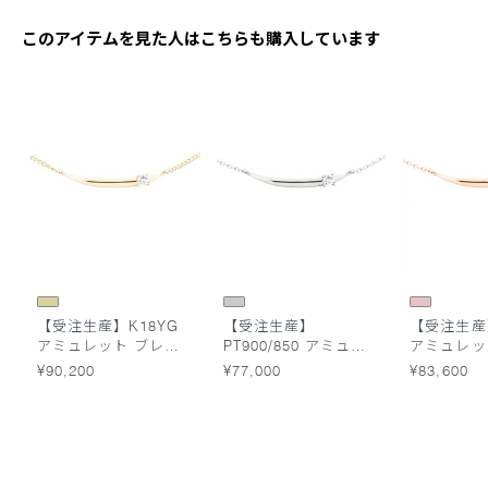
このアイテムを見た人はこちらも購入しています
【受注生産】K18YG
【受注生産】
【受注生産】
アミュレット ブレス
PT900/850 アミュレ
アミュレッ
レット キヘイチェー
ット ブレスレット 小
レット 小
¥90,200
¥77,000
¥83,600
ン ムーンストーン
豆チェーン ムーンス
ムーンスト
トーン