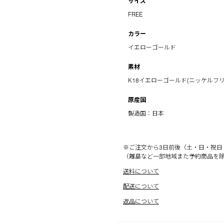
サイズ
FREE
カラー
イエローゴールド
素材
K18イエローゴールド(ニッケルフリ
原産国
製造国：日本
※ご注文から3日前後（土・日・祝日
（離島など一部地域また予約商品を
送料について
配送について
返品について