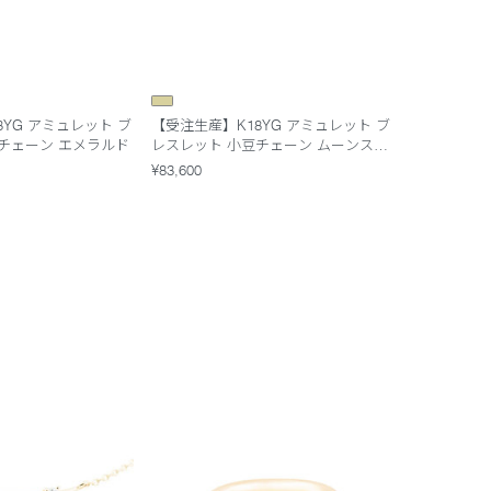
8YG アミュレット ブ
【受注生産】K18YG アミュレット ブ
チェーン エメラルド
レスレット 小豆チェーン ムーンスト
ーン
¥83,600