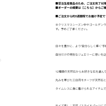
■受注生産商品のため、ご注文完了以
■オーダーの概要は
【こちら】
からご
■ご注文から約5週間程でお届け予定で
※クリスマスシーズン中やゴールデン
す。予めご了承ください。
日々を豊かに、より"自分らしく輝く"
自分だけの特別なジュエリーに想いを
◯
12種類の天然石からお好きな石を選ん
丸みを帯びた三日月モチーフが天然石
タイムレスに身に着けられるアイテム
サイズ直し：不可（スライドパーツに