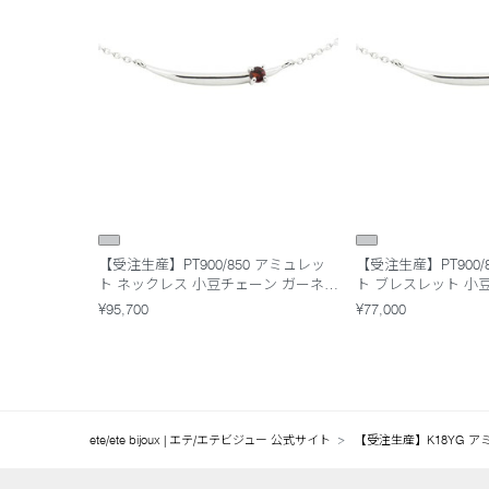
【受注生産】PT900/850 アミュレッ
【受注生産】PT900/
ト ネックレス 小豆チェーン ガーネッ
ト ブレスレット 小
ト
ット
¥95,700
¥77,000
ete/ete bijoux | エテ/エテビジュー 公式サイト
【受注生産】K18YG 