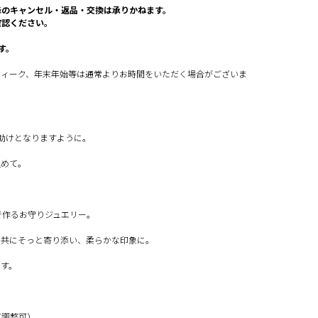
降のキャンセル・返品・交換は承りかねます。
確認ください。
す。
ウィーク、年末年始等は通常よりお時間をいただく場合がございま
手助けとなりますように。
込めて。
で作るお守りジュエリー。
と共にそっと寄り添い、柔らかな印象に。
です。
て調整可）