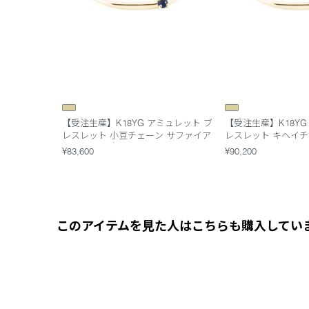
【受注生産】K18YG アミュレット ブ
【受注生産】K18YG
レスレット 小豆チェーン サファイア
レスレット キヘイチ
ア
¥83,600
¥90,200
このアイテムを見た人はこちらも購入してい