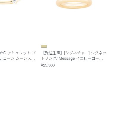
8YG アミュレット ブ
【受注生産】[シグネチャー] シグネッ
チェーン ムーンスト
トリング/ Message イエローゴール
ド
¥25,300