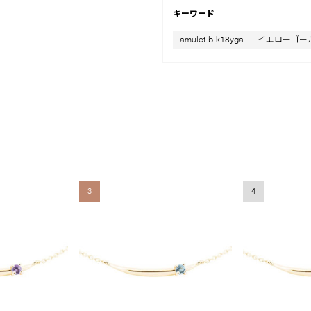
キーワード
amulet-b-k18yga
イエローゴー
3
4