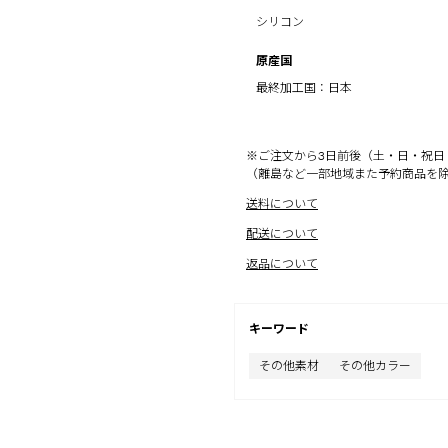
シリコン
原産国
最終加工国：日本
※ご注文から3日前後（土・日・祝日
（離島など一部地域また予約商品を
送料について
配送について
返品について
キーワード
その他素材
その他カラー