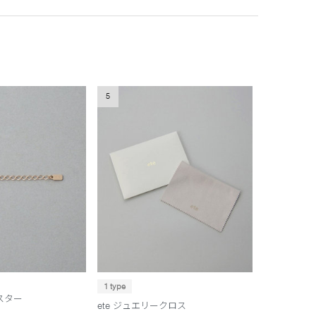
5
1 type
スター
ete ジュエリークロス