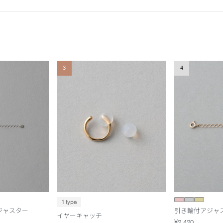
3
4
1 type
アジャスター
引き輪付アジャ
イヤーキャッチ
¥2,420