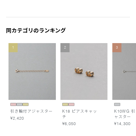
同カテゴリのランキング
1
2
3
引き輪付アジャスター
K18 ピアスキャッ
K10WG 
チ
ャスター
¥2,420
¥6,050
¥14,300