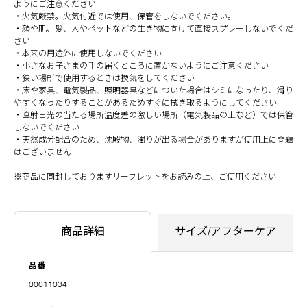
ようにご注意ください
・火気厳禁。火気付近では使用、保管をしないでください。
・顔や肌、髪、人やペットなどの生き物に向けて直接スプレーしないでくだ
さい
・本来の用途外に使用しないでください
・小さなお子さまの手の届くところに置かないようにご注意ください
・狭い場所で使用するときは換気をしてください
・床や家具、電気製品、照明器具などについた場合はシミになったり、滑り
やすくなったりすることがあるためすぐに拭き取るようにしてください
・直射日光の当たる場所温度差の激しい場所（電気製品の上など）では保管
しないでください
・天然成分配合のため、沈殿物、濁りが出る場合がありますが使用上に問題
はございません
※商品に同封しておりますリーフレットをお読みの上、ご使用ください
商品詳細
サイズ/アフターケア
品番
00011034