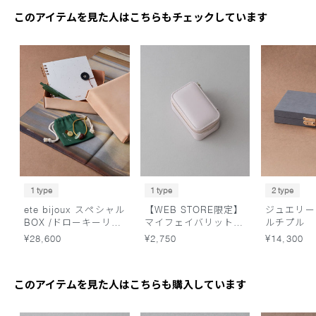
このアイテムを見た人はこちらもチェックしています
1 type
1 type
2 type
ete bijoux スペシャル
【WEB STORE限定】
ジュエリー
BOX /ドローキーリン
マイフェイバリットポ
ルチプル
グ
ーチ
¥28,600
¥2,750
¥14,300
このアイテムを見た人はこちらも購入しています