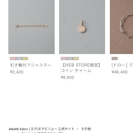
引き輪付アジャスター
【WEB STORE限定】
[ドロー] 
コイン チャーム
¥2,420
¥48,400
¥6,600
ete/ete bijoux | エテ/エテビジュー 公式サイト
その他