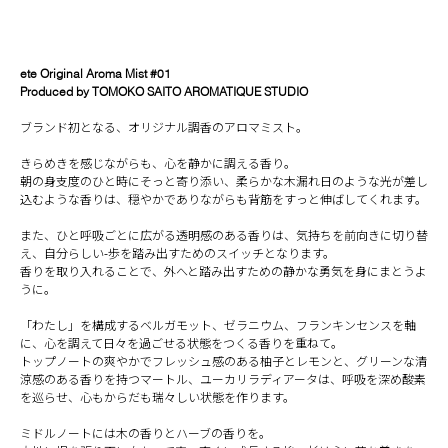
ete Original Aroma Mist #01
Produced by TOMOKO SAITO AROMATIQUE STUDIO
ブランド初となる、オリジナル調香のアロマミスト。
きらめきを感じながらも、⼼を静かに調える⾹り。
朝の⾝⽀度のひと時にそっと寄り添い、柔らかな⽊漏れ⽇のような光が差し
込むような⾹りは、穏やかでありながらも背筋をすっと伸ばしてくれます。
また、ひと呼吸ごとに広がる透明感のある⾹りは、気持ちを前向きに切り替
え、自分らしい-歩を踏み出すためのスイッチとなります。
⾹りを取り⼊れることで、外へと踏み出すための静かな勇気を身にまとうよ
うに。
「わたし」を構成するベルガモット、ゼラニウム、フランキンセンスを軸
に、⼼を調えて⽇々を過ごせる状態をつくる⾹りを重ねて。
トップノートの爽やかでフレッシュ感のある柚⼦とレモンと、グリーンな清
涼感のある⾹りを持つマートル、ユーカリラディアータは、呼吸を深め酸素
を巡らせ、⼼もからだも瑞々しい状態を作ります。
ミドルノートには⽊の⾹りとハーブの⾹りを。