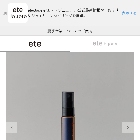
ete/Jouete(エテ・ジュエッテ)公式最新情報や、おすす
表示する
めジュエリースタイリングを発信。
エコラッピング及びエコポイント付与のご案内
ご注文いただいたお品物のお届け状況について
エコラッピング及びエコポイント付与のご案内
ご注文いただいたお品物のお届け状況について
悪質な偽サイトにご注意ください
夏季休業についてのご案内
WEB Limited Items >>
採用のご案内
前の画像
次の画