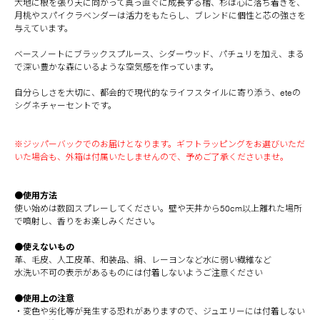
⼤地に根を張り天に向かって真っ直ぐに成⻑する檜、杉は⼼に落ち着きを、
⽉桃やスパイクラベンダーは活⼒をもたらし、ブレンドに個性と芯の強さを
与えています。
ベースノートにブラックスプルース、シダーウッド、パチュリを加え、まる
で深い豊かな森にいるような空気感を作っています。
自分らしさを⼤切に、都会的で現代的なライフスタイルに寄り添う、eteの
シグネチャーセントです。
※ジッパーバックでのお届けとなります。ギフトラッピングをお選びいただ
いた場合も、外箱は付属いたしませんので、予めご了承くださいませ。
●使用方法
使い始めは数回スプレーしてください。壁や天井から50cm以上離れた場所
で噴射し、香りをお楽しみください。
●使えないもの
革、毛皮、人工皮革、和装品、絹、レーヨンなど水に弱い繊維など
水洗い不可の表示があるものには付着しないようご注意ください
●使用上の注意
・変色や劣化等が発生する恐れがありますので、ジュエリーには付着しない