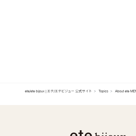
ete/ete bijoux | エテ/エテビジュー 公式サイト
Topics
About ete M