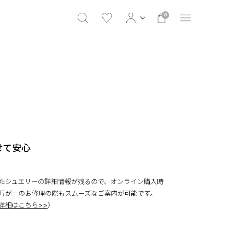
0
せて安心
たジュエリーの詳細情報が残るので、オンライン購入時
万が一のお修理の際もスムーズなご案内が可能です。
詳細はこちら>>
）