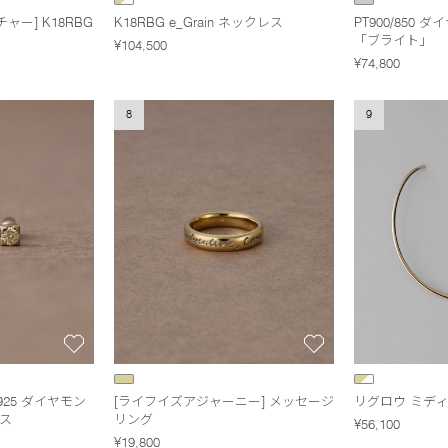
ー] K18RBG
K18RBG e_Grain ネックレス
PT900/850
m
「ブライト」
¥104,500
¥74,800
8
9
V925 ダイヤモン
[ライフイズアジャーニー] メッセージ
リグロウ ミデ
ラス
リング
¥56,100
¥19,800