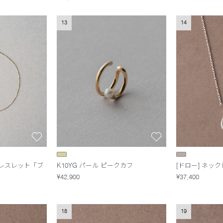
13
14
ブレスレット「ブ
K10YG パール ピークカフ
[ドロー] ネッ
¥42,900
¥37,400
18
19