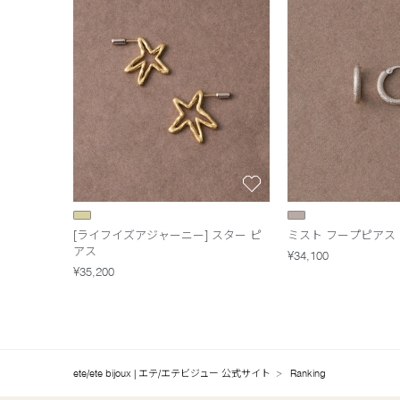
[ライフイズアジャーニー] スター ピ
ミスト フープピアス
アス
¥34,100
¥35,200
ete/ete bijoux | エテ/エテビジュー 公式サイト
Ranking