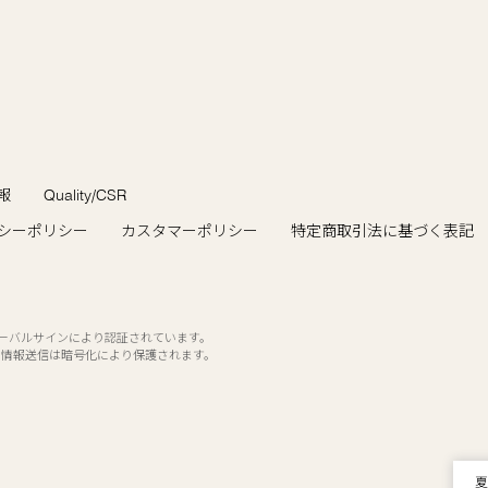
報
Quality/CSR
シーポリシー
カスタマーポリシー
特定商取引法に基づく表記
ローバルサインにより認証されています。
の情報送信は暗号化により保護されます。
エ
ご
夏
WE
採
悪
エ
ご