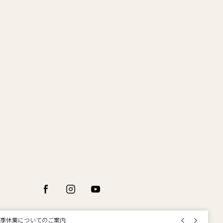
前の画像
次の画像
コラッピング及びエコポイント付与のご案内
注文いただいたお品物のお届け状況について
季休業についてのご案内
B Limited Items >>
用のご案内
質な偽サイトにご注意ください
コラッピング及びエコポイント付与のご案内
注文いただいたお品物のお届け状況について