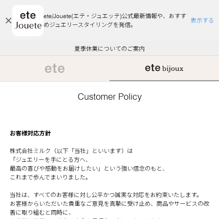
ete/Jouete(エテ・ジュエッテ)公式最新情報や、おすす
表示する
めジュエリースタイリングを発信。
エコラッピング及びエコポイント付与のご案内
ご注文いただいたお品物のお届け状況について
エコラッピング及びエコポイント付与のご案内
ご注文いただいたお品物のお届け状況について
悪質な偽サイトにご注意ください
夏季休業についてのご案内
WEB Limited Items >>
採用のご案内
Customer Policy
お客様対応方針
株式会社ミルク（以下「当社」といいます）は
「ジュエリーを手にとる方へ、
最高の喜びや感動をお届けしたい」という強い信念のもと、
これまで歩んでまいりました。
当社は、すべてのお客様に対し公平かつ誠実な対応をお約束いたします。
お客様からいただいた貴重なご意見を真摯に受け止め、商品やサービスの改
善に取り組むと同時に、