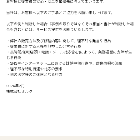
お客様と従業員の安心・安全を最優先に考えてまいります。
当社は、お客様へ以下のご了承とご協力をお願い申し上げます。
以下の例と判断した場合（事例の限りではなくそれ相当と当社が判断した場
合も含む）には、サービス提供をお断りいたします。
・弊社の販売方法及び修理内容に関して、理不尽な発言や行為
・従業員に対する人権を無視した発言や行為
・長時間拘束(店頭・電話・メール対応含む)によって、業務運営に支障が生
じる行為
・SNSやインターネット上における誹謗中傷行為や、虚偽情報の流布
・理不尽な特別待遇や対応の要求
・他のお客様のご迷惑となる行為
2024年2月
株式会社ミルク