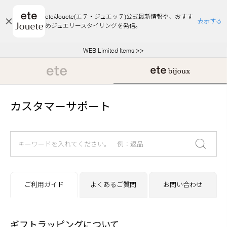
ete/Jouete(エテ・ジュエッテ)公式最新情報や、おすす
表示する
めジュエリースタイリングを発信。
エコラッピング及びエコポイント付与のご案内
ご注文いただいたお品物のお届け状況について
エコラッピング及びエコポイント付与のご案内
ご注文いただいたお品物のお届け状況について
悪質な偽サイトにご注意ください
夏季休業についてのご案内
WEB Limited Items >>
採用のご案内
カスタマーサポート
ご利用ガイド
よくあるご質問
お問い合わせ
ギフトラッピングについて