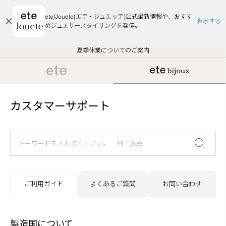
ete/Jouete(エテ・ジュエッテ)公式最新情報や、おすす
表示する
めジュエリースタイリングを発信。
エコラッピング及びエコポイント付与のご案内
ご注文いただいたお品物のお届け状況について
エコラッピング及びエコポイント付与のご案内
ご注文いただいたお品物のお届け状況について
悪質な偽サイトにご注意ください
夏季休業についてのご案内
WEB Limited Items >>
採用のご案内
カスタマーサポート
ご利用ガイド
よくあるご質問
お問い合わせ
製造国について