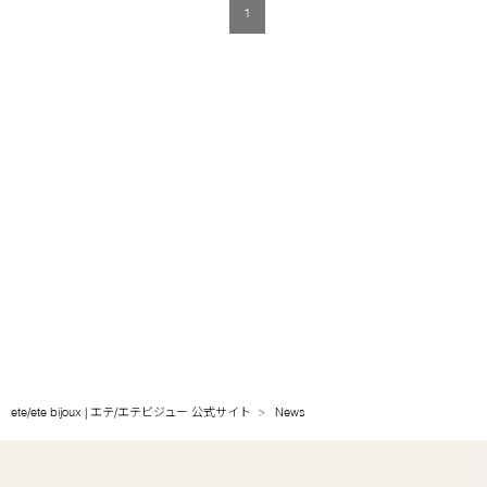
1
ete/ete bijoux | エテ/エテビジュー 公式サイト
News