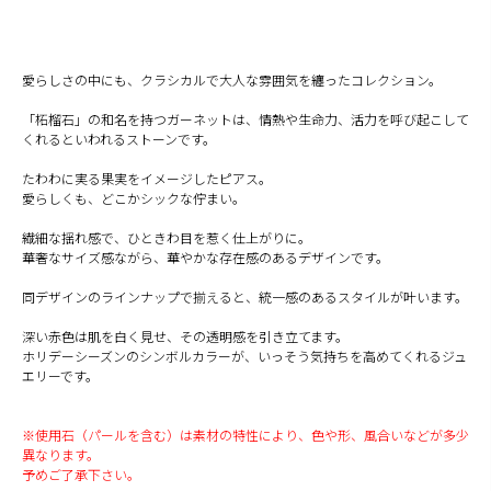
愛らしさの中にも、クラシカルで大人な雰囲気を纏ったコレクション。
「柘榴石」の和名を持つガーネットは、情熱や生命力、活力を呼び起こして
くれるといわれるストーンです。
たわわに実る果実をイメージしたピアス。
愛らしくも、どこかシックな佇まい。
繊細な揺れ感で、ひときわ目を惹く仕上がりに。
華奢なサイズ感ながら、華やかな存在感のあるデザインです。
同デザインのラインナップで揃えると、統一感のあるスタイルが叶います。
深い赤色は肌を白く見せ、その透明感を引き立てます。
ホリデーシーズンのシンボルカラーが、いっそう気持ちを高めてくれるジュ
エリーです。
※使用石（パールを含む）は素材の特性により、色や形、風合いなどが多少
異なります。
予めご了承下さい。