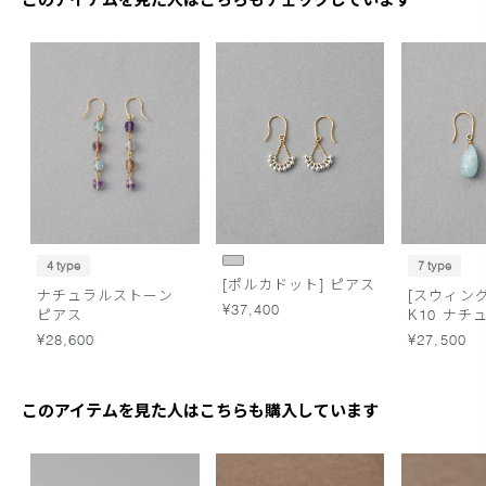
4 type
7 type
[ポルカドット] ピアス
ナチュラルストーン
[スウィン
¥37,400
ピアス
K10 ナ
ン ピアス
¥28,600
¥27,500
このアイテムを見た人はこちらも購入しています