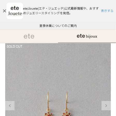
ete/Jouete(エテ・ジュエッテ)公式最新情報や、おすす
表示する
めジュエリースタイリングを発信。
エコラッピング及びエコポイント付与のご案内
ご注文いただいたお品物のお届け状況について
エコラッピング及びエコポイント付与のご案内
ご注文いただいたお品物のお届け状況について
悪質な偽サイトにご注意ください
夏季休業についてのご案内
WEB Limited Items >>
採用のご案内
SOLD OUT
前の画像
次の画