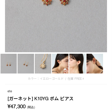
カラー：イエローゴールド
/
在庫
FREE:☓
ete
[ガーネット] K10YG ポム ピアス
¥47,300
(税込)