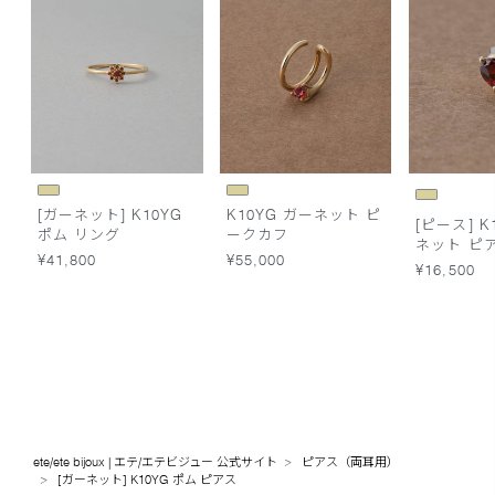
[ガーネット] K10YG
K10YG ガーネット ピ
[ピース] K
ポム リング
ークカフ
ネット ピ
¥41,800
¥55,000
¥16,500
ete/ete bijoux | エテ/エテビジュー 公式サイト
ピアス（両耳用）
[ガーネット] K10YG ポム ピアス