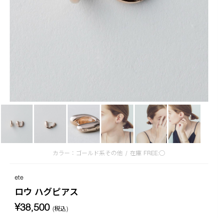
カラー：ゴールド系その他
/
在庫
FREE:◯
ete
ロウ ハグピアス
¥38,500
(税込)