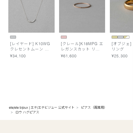
[レイヤード] K10WG
[クレール]K18MPG エ
[オブジェ]
クレセントムーン ネ
レガンスカット リン
リング
ックレス
グ
¥34,100
¥61,600
¥25,300
ete/ete bijoux | エテ/エテビジュー 公式サイト
ピアス（両耳用）
ロウ ハグピアス