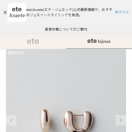
ete/Jouete(エテ・ジュエッテ)公式最新情報や、おすす
表示する
めジュエリースタイリングを発信。
エコラッピング及びエコポイント付与のご案内
ご注文いただいたお品物のお届け状況について
エコラッピング及びエコポイント付与のご案内
ご注文いただいたお品物のお届け状況について
悪質な偽サイトにご注意ください
夏季休業についてのご案内
WEB Limited Items >>
採用のご案内
RESTOCK
前の画像
次の画