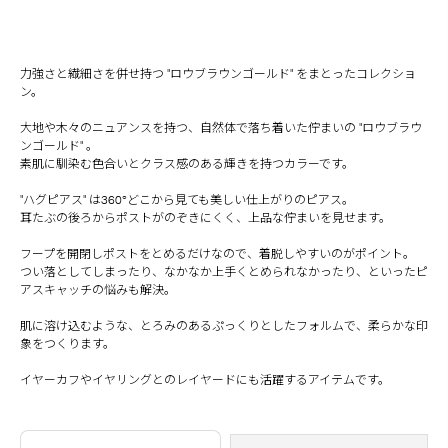
力強さと繊細さを併せ持つ "ロウブラウンゴールド" をまとったコレクショ
ン。
大地や木々のニュアンスを持つ、自然体で落ち着いた佇まいの "ロウブラウ
ンゴールド" 。
素肌に馴染む色合いとクラス感のある輝きを持つカラーです。
"ハグピアス" は360°どこから見ても美しい仕上がりのピアス。
耳たぶの後ろからポストがのぞきにくく、上品な佇まいを見せます。
フープを開閉しポストをとめるだけなので、着脱しやすいのがポイント。
つい落としてしまったり、なかなか上手くとめられなかったり、といったピ
アスキャッチの悩みも解決。
肌に溶け込むような、とろみのあるぷっくりとしたフォルムで、柔らかな印
象をつくります。
イヤーカフやイヤリングとのレイヤードにも活躍するアイテムです。