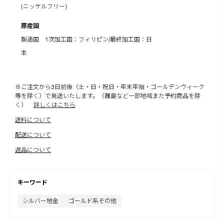
(ニッケルフリー)
原産国
製造国 1次加工国：フィリピン/最終加工国：日
本
※ご注文から3日前後（土・日・祝日・年末年始・ゴールデンウィーク
等を除く）で発送いたします。（離島など一部地域また予約商品を除
く）
詳しくはこちら
送料について
配送について
返品について
キーワード
シルバー地金
ゴールド系その他