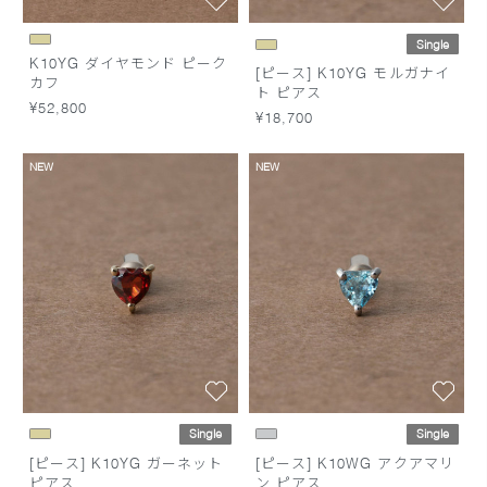
Single
K10YG ダイヤモンド ピーク
[ピース] K10YG モルガナイ
カフ
ト ピアス
¥52,800
¥18,700
NEW
NEW
Single
Single
[ピース] K10YG ガーネット
[ピース] K10WG アクアマリ
ピアス
ン ピアス