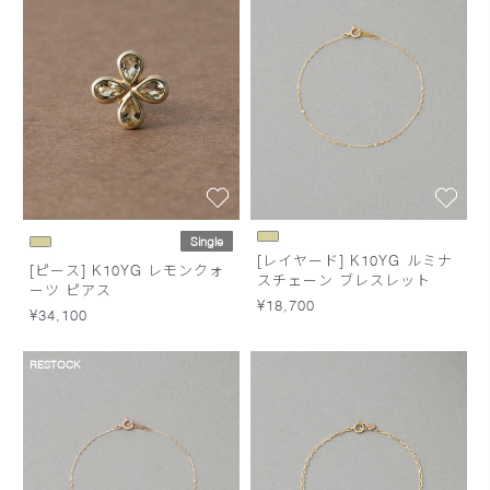
Single
[レイヤード] K10YG ルミナ
[ピース] K10YG レモンクォ
スチェーン ブレスレット
ーツ ピアス
¥18,700
¥34,100
RESTOCK