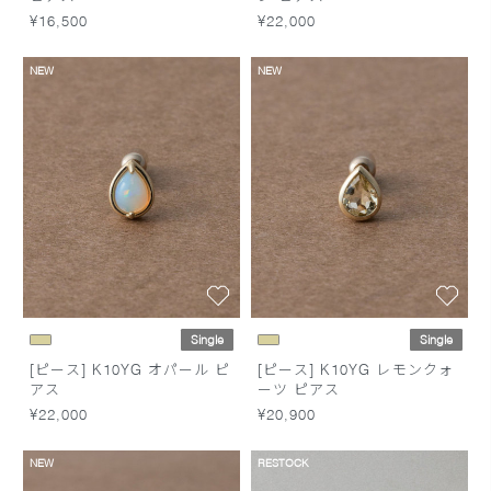
¥16,500
¥22,000
NEW
NEW
Single
Single
[ピース] K10YG オパール ピ
[ピース] K10YG レモンクォ
アス
ーツ ピアス
¥22,000
¥20,900
NEW
RESTOCK