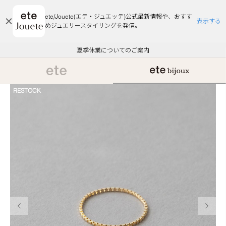
ete/Jouete(エテ・ジュエッテ)公式最新情報や、おすす
表示する
めジュエリースタイリングを発信。
エコラッピング及びエコポイント付与のご案内
ご注文いただいたお品物のお届け状況について
エコラッピング及びエコポイント付与のご案内
ご注文いただいたお品物のお届け状況について
悪質な偽サイトにご注意ください
夏季休業についてのご案内
WEB Limited Items >>
採用のご案内
RESTOCK
前の画像
次の画