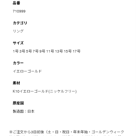
品番
710999
カテゴリ
リング
サイズ
1号
3号
5号
7号
9号
11号
13号
15号
17号
カラー
イエローゴールド
素材
K10イエローゴールド(ニッケルフリー)
原産国
製造国：日本
※ご注文から3日前後（土・日・祝日・年末年始・ゴールデンウィーク