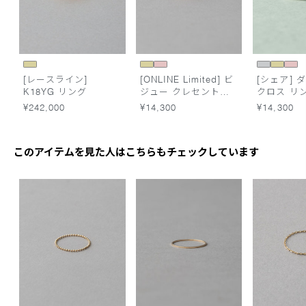
[レースライン]
[ONLINE Limited] ビ
[シェア] 
K18YG リング
ジュー クレセントム
クロス リ
ーン リング
¥242,000
¥14,300
¥14,300
このアイテムを見た人はこちらもチェックしています