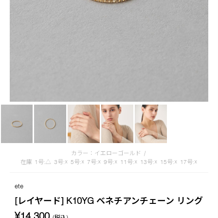
カラー：イエローゴールド
/
在庫
1号:△
3号:☓
5号:☓
7号:☓
9号:☓
11号:☓
13号:☓
15号:☓
17号:☓
ete
[レイヤード] K10YG ベネチアンチェーン リング
¥14,300
(税込)