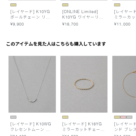
[レイヤード] K10YG
[ONLINE Limited]
[レイヤード]
ボールチェーン リン
K10YG ワイヤーリン
ミラーカッ
グ
グ
リング
¥9,900
¥18,700
¥11,000
このアイテムを見た人はこちらも購入しています
[レイヤード] K10WG
[レイヤード] K18YG
[レイヤード
クレセントムーン ネ
ミラーカットチェーン
ンド ブレ
ックレス
リング