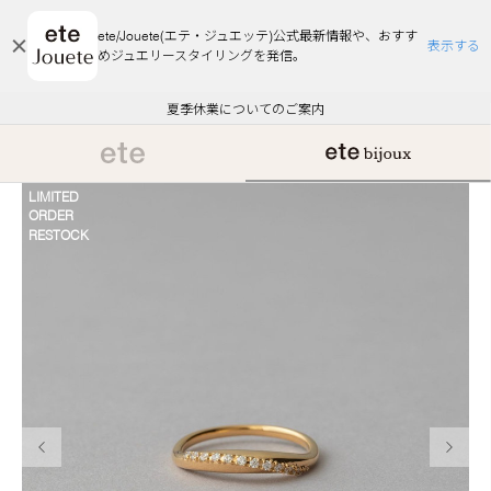
ete/Jouete(エテ・ジュエッテ)公式最新情報や、おすす
表示する
めジュエリースタイリングを発信。
エコラッピング及びエコポイント付与のご案内
ご注文いただいたお品物のお届け状況について
エコラッピング及びエコポイント付与のご案内
ご注文いただいたお品物のお届け状況について
悪質な偽サイトにご注意ください
夏季休業についてのご案内
WEB Limited Items >>
採用のご案内
LIMITED
ORDER
RESTOCK
前の画像
次の画