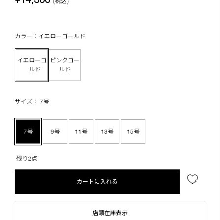
(税込)
カラー：イエローゴールド
イエローゴ
ピンクゴー
ールド
ルド
サイズ： 7号
7号
9号
11号
13号
15号
残り2点
カートに入れる
店頭在庫表示