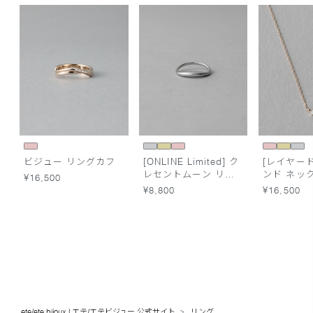
ビジュー リングカフ
[ONLINE Limited] ク
[レイヤード
レセントムーン リン
ンド ネッ
¥16,500
グ
¥8,800
¥16,500
ete/ete bijoux | エテ/エテビジュー 公式サイト
リング