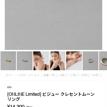
カラー：イエローゴールド
/
在庫
7号:△
9号:◯
11号:◯
13号:◯
15号:◯
ete
[ONLINE Limited] ビジュー クレセントムーン
リング
¥14,300