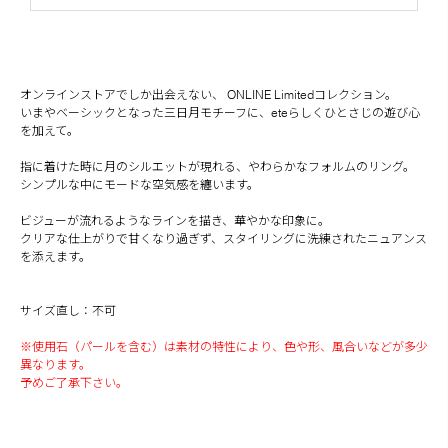
オンラインストアでしか出会えない、 ONLINE Limitedコレクション。
いまやベーシックとなった三日月モチーフに、eteらしくひとさじの遊び心
を加えて。
指に着けた時に月のシルエットが現れる、やわらかなフォルムのリング。
シンプルな中にモードな空気感を纏います。
ビジューが流れるようなラインを描き、華やかな印象に。
クリアな仕上がりで甘くなり過ぎず、スタイリングに洗練されたニュアンス
を添えます。
サイズ直し：不可
※使用石（パールを含む）は素材の特性により、色や形、風合いなどが多少
異なります。
予めご了承下さい。