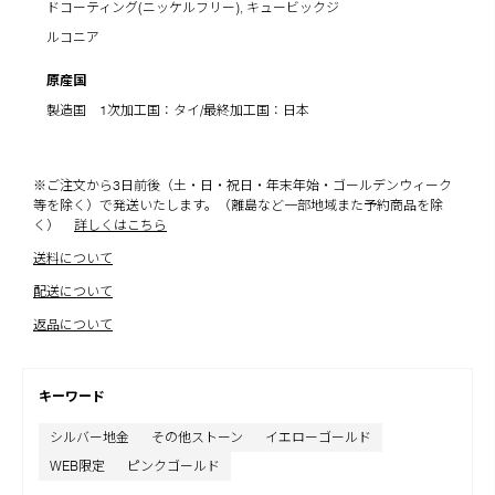
ドコーティング(ニッケルフリー), キュービックジ
ルコニア
原産国
製造国 1次加工国：タイ/最終加工国：日本
※ご注文から3日前後（土・日・祝日・年末年始・ゴールデンウィーク
等を除く）で発送いたします。（離島など一部地域また予約商品を除
く）
詳しくはこちら
送料について
配送について
返品について
キーワード
シルバー地金
その他ストーン
イエローゴールド
WEB限定
ピンクゴールド