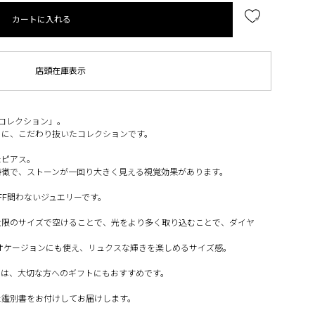
カートに入れる
店頭在庫表示
トコレクション」。
とに、こだわり抜いたコレクションです。
たピアス。
特徴で、ストーンが一回り大きく見える視覚効果があります。
FF問わないジュエリーです。
大限のサイズで空けることで、光をより多く取り込むことで、ダイヤ
は、オケージョンにも使え、リュクスな輝きを楽しめるサイズ感。
ーは、大切な方へのギフトにもおすすめです。
た鑑別書をお付けしてお届けします。