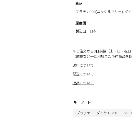
素材
プラチナ900(ニッケルフリー), ダイヤ
原産国
製造国 日本
※ご注文から3日前後（土・日・祝日
（離島など一部地域また予約商品を
送料について
配送について
返品について
キーワード
プラチナ
ダイヤモンド
シル