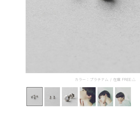
カラー：プラチナム
/
在庫
FREE:△