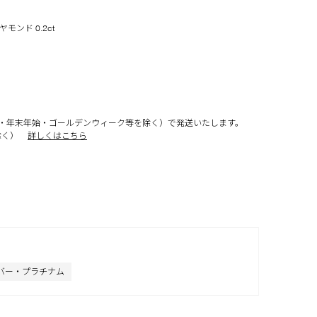
モンド 0.2ct
・年末年始・ゴールデンウィーク等を除く）で発送いたします。
除く）
詳しくはこちら
バー・プラチナム