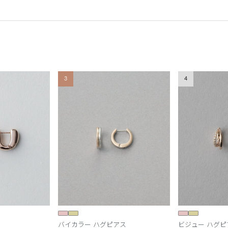
3
4
バイカラー ハグピアス
ビジュー ハグピ