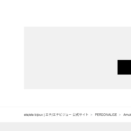
ete/ete bijoux | エテ/エテビジュー 公式サイト
PERSONALISE
Amul