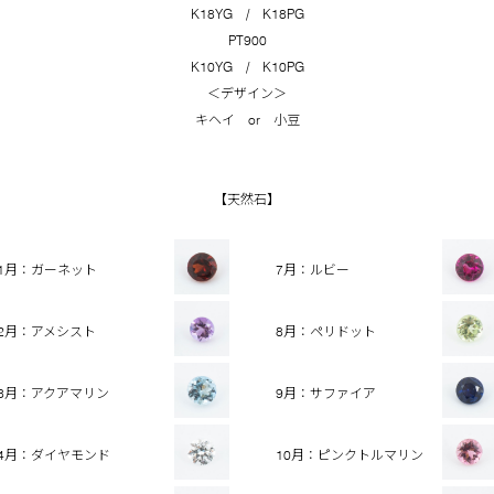
K18YG / K18PG
PT900
K10YG / K10PG
＜デザイン＞
キヘイ or 小豆
【天然石】
1月：ガーネット
7月：ルビー
2月：アメシスト
8月：ペリドット
3月：アクアマリン
9月：サファイア
4月：ダイヤモンド
10月：ピンクトルマリン