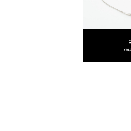
B
¥46