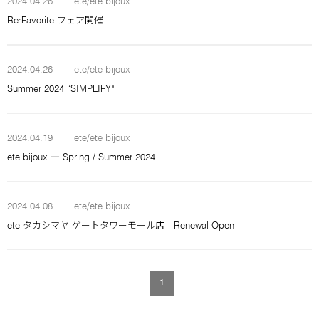
2024.04.26
ete/ete bijoux
Re:Favorite フェア開催
2024.04.26
ete/ete bijoux
Summer 2024 “SIMPLIFY”
2024.04.19
ete/ete bijoux
ete bijoux ― Spring / Summer 2024
2024.04.08
ete/ete bijoux
ete タカシマヤ ゲートタワーモール店｜Renewal Open
1