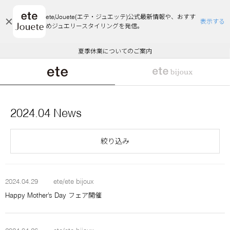
ete/Jouete(エテ・ジュエッテ)公式最新情報や、おすす
表示する
めジュエリースタイリングを発信。
エコラッピング及びエコポイント付与のご案内
ご注文いただいたお品物のお届け状況について
エコラッピング及びエコポイント付与のご案内
ご注文いただいたお品物のお届け状況について
悪質な偽サイトにご注意ください
夏季休業についてのご案内
WEB Limited Items >>
採用のご案内
2024.04 News
絞り込み
2024.04.29
ete/ete bijoux
Happy Mother’s Day フェア開催