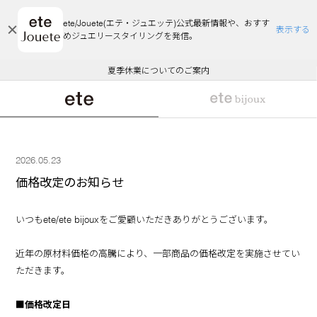
ete/Jouete(エテ・ジュエッテ)公式最新情報や、おすす
表示する
めジュエリースタイリングを発信。
エコラッピング及びエコポイント付与のご案内
ご注文いただいたお品物のお届け状況について
エコラッピング及びエコポイント付与のご案内
ご注文いただいたお品物のお届け状況について
悪質な偽サイトにご注意ください
夏季休業についてのご案内
WEB Limited Items >>
採用のご案内
2026.05.23
価格改定のお知らせ
いつもete/ete bijouxをご愛顧いただきありがとうございます。
近年の原材料価格の高騰により、一部商品の価格改定を実施させてい
ただきます。
■価格改定日