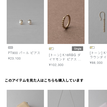
Single
PT900 パール ピアス
[トーン] K
[トーン] K18RBG ダ
ラウンダイ
¥23,100
イヤモンド ピアス ス
ピアス
¥88,000
キニー M
¥102,300
このアイテムを見た人はこちらも購入しています