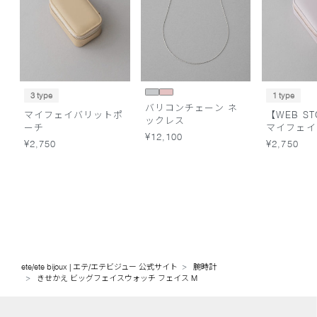
3 type
1 type
バリコンチェーン ネ
マイフェイバリットポ
【WEB S
ックレス
ーチ
マイフェイ
¥12,100
ーチ
¥2,750
¥2,750
ete/ete bijoux | エテ/エテビジュー 公式サイト
腕時計
きせかえ ビッグフェイスウォッチ フェイス M