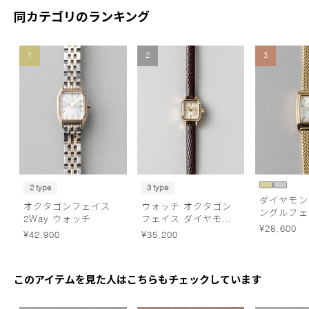
同カテゴリのランキング
1
2
3
2 type
3 type
ダイヤモン
オクタゴンフェイス
ウォッチ オクタゴン
ングルフェ
2Way ウォッチ
フェイス ダイヤモン
シュベルト
¥28,600
ド
¥42,900
¥35,200
このアイテムを見た人はこちらもチェックしています