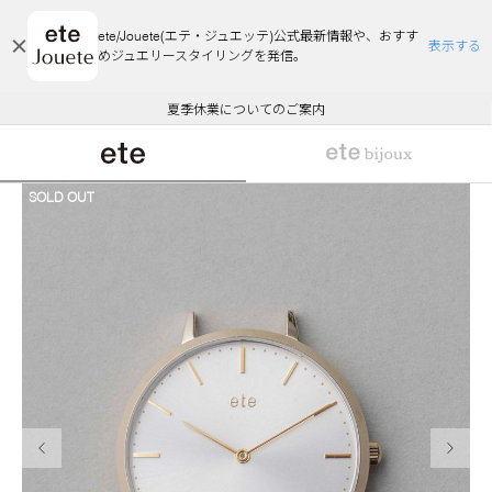
ete/Jouete(エテ・ジュエッテ)公式最新情報や、おすす
表示する
めジュエリースタイリングを発信。
エコラッピング及びエコポイント付与のご案内
ご注文いただいたお品物のお届け状況について
エコラッピング及びエコポイント付与のご案内
ご注文いただいたお品物のお届け状況について
悪質な偽サイトにご注意ください
夏季休業についてのご案内
WEB Limited Items >>
採用のご案内
SOLD OUT
前の画像
次の画