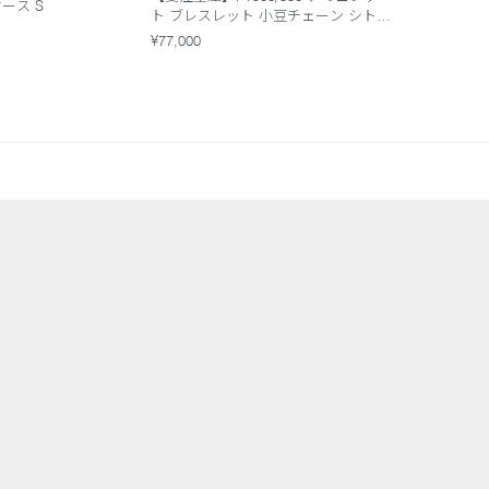
ケース S
ト ブレスレット 小豆チェーン シトリ
ン
¥77,000