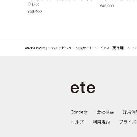
クレス
¥42,900
¥59,400
ete/ete bijoux | エテ/エテビジュー 公式サイト
ピアス（両耳用）
シ
Concept
会社概要
採用情
ヘルプ
利用規約
プライバ