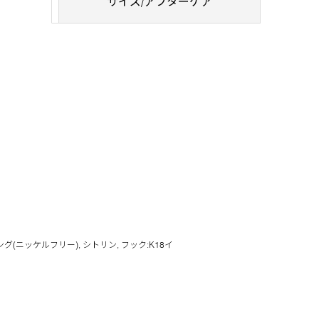
サイズ/アフターケア
グ(ニッケルフリー), シトリン, フック:K18イ