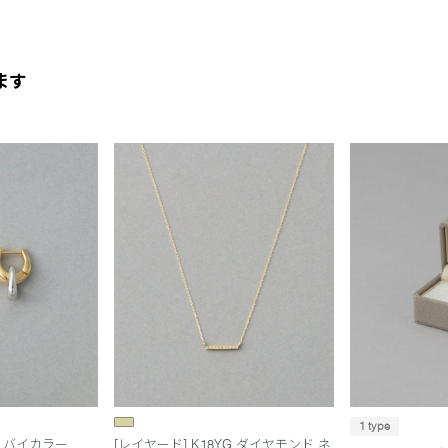
ます
1 type
 バイカラー
[レイヤード] K18YG ダイヤモンド ネ