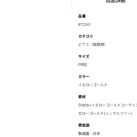
商品詳細
品番
872241
カテゴリ
ピアス（両耳用）
サイズ
FREE
カラー
イエローゴールド
素材
SV925+イエローゴールドコーティン
エローゴールド(ニッケルフリー)
原産国
製造国：日本