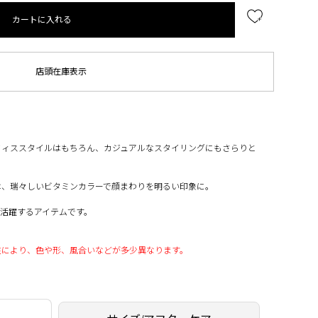
カートに入れる
店頭在庫表示
。
フィススタイルはもちろん、カジュアルなスタイリングにもさらりと
は、瑞々しいビタミンカラーで顔まわりを明るい印象に。
活躍するアイテムです。
性により、色や形、風合いなどが多少異なります。