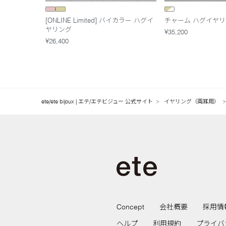
[ONLINE Limited] バイカラー ハグイ
チャーム ハグイヤリ
ヤリング
¥35,200
¥26,400
ete/ete bijoux | エテ/エテビジュー 公式サイト
イヤリング（両耳用）
Concept
会社概要
採用情
ヘルプ
利用規約
プライバ