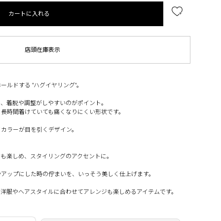
カートに入れる
店頭在庫表示
ルドする "ハグイヤリング"。
で、着脱や調整がしやすいのがポイント。
、長時間着けていても痛くなりにくい形状です。
イカラーが目を引くデザイン。
。
ーも楽しめ、スタイリングのアクセントに。
やアップにした時の佇まいを、いっそう美しく仕上げます。
お洋服やヘアスタイルに合わせてアレンジも楽しめるアイテムです。