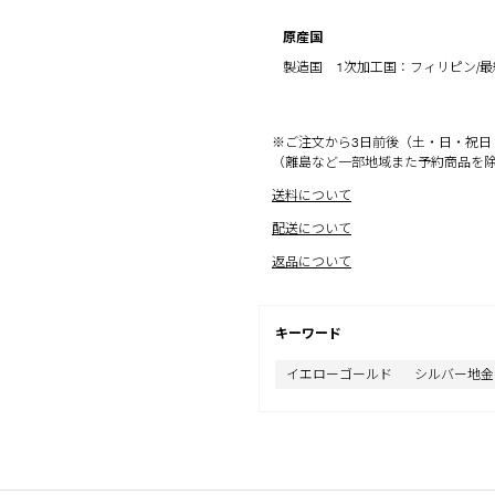
原産国
製造国 1次加工国：フィリピン/
※ご注文から3日前後（土・日・祝日
（離島など一部地域また予約商品を
送料について
配送について
返品について
キーワード
イエローゴールド
シルバー地金