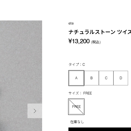
ete
ナチュラルストーン ツイ
¥13,200
(税込)
タイプ：C
A
B
C
D
サイズ： FREE
次の画像
FREE
在庫なし