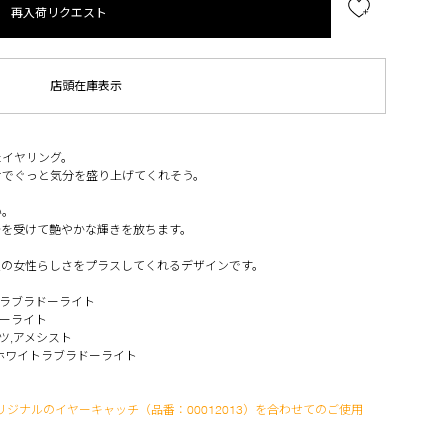
再入荷リクエスト
店頭在庫表示
たイヤリング。
けでぐっと気分を盛り上げてくれそう。
い。
光を受けて艶やかな輝きを放ちます。
人の女性らしさをプラスしてくれるデザインです。
トラブラドーライト
ドーライト
ツ,アメシスト
×ホワイトラブラドーライト
リジナルのイヤーキャッチ（品番：00012013）を合わせてのご使用