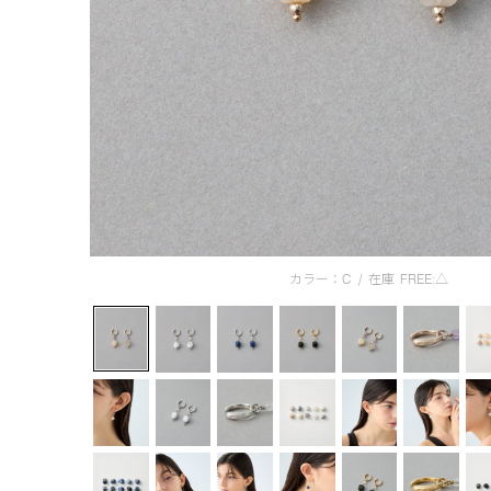
カラー：C
/
在庫
FREE:△