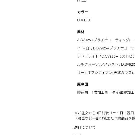
FREE
カラー
C
A
B
D
素材
A:SV925+プラチナコーティング(
イト(白) / B:SV925+プラチナコ
ラドーライト / C:SV925+ミス
ルチクォーツ, アメシスト / D:S
リー), オブシディアン(天然ガラス),
原産国
製造国 1次加工国：タイ/最終加
※ご注文から3日前後（土・日・祝日
（離島など一部地域また予約商品を
送料について