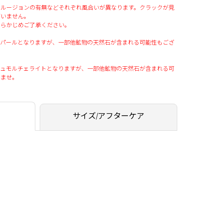
クルージョンの有無などそれぞれ風合いが異なります。クラックが見
ざいません。
あらかじめご了承ください。
オパールとなりますが、一部他鉱物の天然石が含まれる可能性もござ
デュモルチェライトとなりますが、一部他鉱物の天然石が含まれる可
いませ。
サイズ/アフターケア