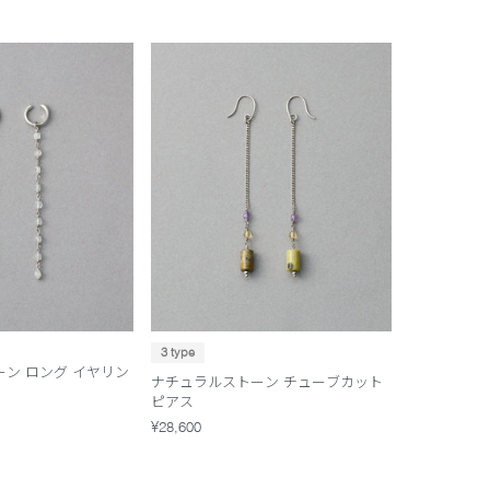
3 type
ン ロング イヤリン
ナチュラルストーン チューブカット
ピアス
¥28,600