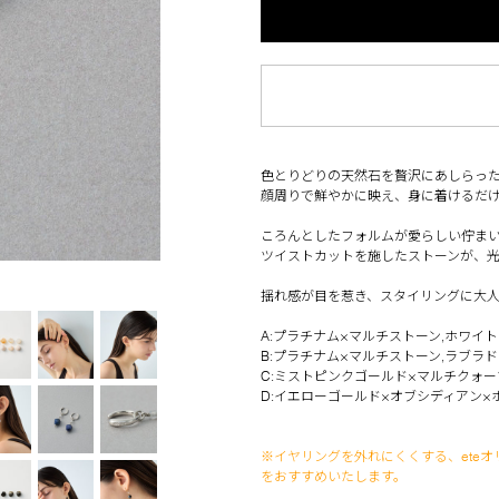
色とりどりの天然石を贅沢にあしらっ
顔周りで鮮やかに映え、身に着けるだ
ころんとしたフォルムが愛らしい佇ま
ツイストカットを施したストーンが、
揺れ感が目を惹き、スタイリングに大
A:プラチナム×マルチストーン,ホワイ
B:プラチナム×マルチストーン,ラブラ
C:ミストピンクゴールド×マルチクォー
D:イエローゴールド×オブシディアン
※イヤリングを外れにくくする、eteオ
をおすすめいたします。