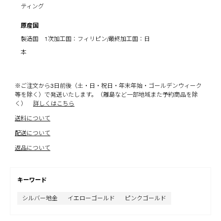
ティング
原産国
製造国 1次加工国：フィリピン/最終加工国：日
本
※ご注文から3日前後（土・日・祝日・年末年始・ゴールデンウィーク
等を除く）で発送いたします。（離島など一部地域また予約商品を除
く）
詳しくはこちら
送料について
配送について
返品について
キーワード
シルバー地金
イエローゴールド
ピンクゴールド