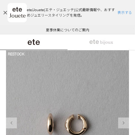
ete/Jouete(エテ・ジュエッテ)公式最新情報や、おすす
表示する
めジュエリースタイリングを発信。
エコラッピング及びエコポイント付与のご案内
ご注文いただいたお品物のお届け状況について
エコラッピング及びエコポイント付与のご案内
ご注文いただいたお品物のお届け状況について
悪質な偽サイトにご注意ください
夏季休業についてのご案内
WEB Limited Items >>
採用のご案内
RESTOCK
前の画像
次の画