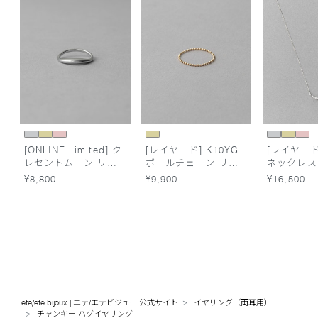
[ONLINE Limited] ク
[レイヤード] K10YG
[レイヤード
レセントムーン リン
ボールチェーン リン
ネックレス
グ
グ
¥8,800
¥9,900
¥16,500
ete/ete bijoux | エテ/エテビジュー 公式サイト
イヤリング（両耳用）
チャンキー ハグイヤリング